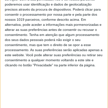
Telegrama: O Ocidente vai
conseguir manter-se unido durante
poderemos usar identificação e dados de geolocalização
precisos através da procura de dispositivos. Poderá clicar para
uma "guerra longa" com Putin?
consentir o processamento por nossa parte e pela parte dos
A guerra na Ucrânia, que muitos diziam que iria
nossos 1019 parceiros, conforme descrito acima. Em
ser de três dias, parece cada vez mais longe de
alternativa, pode aceder a informações mais pormenorizadas e
terminar. Já completou 100 dias e o contador não
alterar as suas preferências antes de consentir ou recusar o
dá mostras de ir parar nos próximos 100, 200 ou
consentimento.
Tenha em atenção que algum processamento
300… A duração da guerra passou a ser uma
dos seus dados pessoais poderá não exigir o seu
poderosa arma de guerra
consentimento, mas que tem o direito de se opor a esse
processamento. As suas preferências serão aplicadas apenas a
este website. Você pode alterar suas preferências ou retirar seu
consentimento a qualquer momento voltando a este site e
clicando no botão "Privacidade" na parte inferior da página.