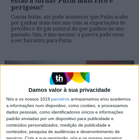
estão a tornar Putin mais rico e
perigoso?
Contas feitas, até pode acontecer que Putin acabe
por ganhar mais este ano com as exportações de
petróleo e de gás natural do que ganhou no ano
passado. Sim, é isso mesmo: a guerra pode estar
a ser lucrativa para Putin.
Damos valor à sua privacidade
Nós e os nossos 1019
parceiros
armazenamos e/ou acedemos
a informações num dispositivo, como cookies, e processamos
dados pessoais, como identificadores únicos e informações
padrão enviadas por um dispositivo para publicidade e
conteúdos personalizados, medição de publicidade e
TELEGRAMA
conteúdos, pesquisa de audiências e desenvolvimento de
serviços.
Com a sua permissão, nós e os nossos parceiros