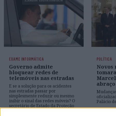
EXAME INFORMÁTICA
POLÍTICA
Governo admite
Novos 
bloquear redes de
tomara
telemóveis nas estradas
Marcel
abraço
E se a solução para os acidentes
nas estradas passar por
Mudanças
simplesmente reduzir ou mesmo
oficializ
inibir o sinal das redes móveis? O
Palácio d
secretário de Estado da Proteção
Civil admite que é uma das
hipóteses equacionadas para o