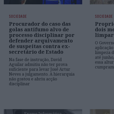
SOCIEDADE
SOCIEDADE
Procurador do caso das
Propri
golas antifumo alvo de
dois m
processo disciplinar por
limpar
defender arquivamento
O Govern
de suspeitas contra ex-
aplicação
secretário de Estado
limpeza d
até junho
Na fase de instrução, David
essa altur
Aguilar admitiu não ter prova
cumpram 
suficiente para levar José Artur
Neves a julgamento. A hierarquia
não gostou e abriu acção
disciplinar
Exame Informática