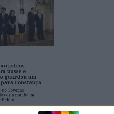
ministros
m posse e
o guardou um
 para Constança
 no Governo
adas esta manhã, no
e Belém