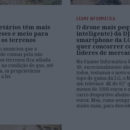
EXAME INFORMÁTICA
etários têm mais
O drone mais peq
eses e meio para
inteligente) da DJ
 os terrenos
smartphone da L
quer concorrer c
o anunciou que a
líderes de merca
 de coimas pela não
os terrenos fica adiada
Na Exame Informática 
, na condição de que, até
49, excecionalmente abe
a, os proprietários
todos, testamos o novo
a lei
topo de gama da LG, o M
um televisor 4K de 65” 
menos de 1000 euros e 
carro desportivo abaixo
euros. Mas, como sempre
muito mais, para descob