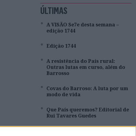
ÚLTIMAS
A VISÃO Se7e desta semana –
edição 1744
Edição 1744
A resistência do País rural:
Outras lutas em curso, além do
Barrosso
Covas do Barroso: A luta por um
modo de vida
Que País queremos? Editorial de
Rui Tavares Guedes