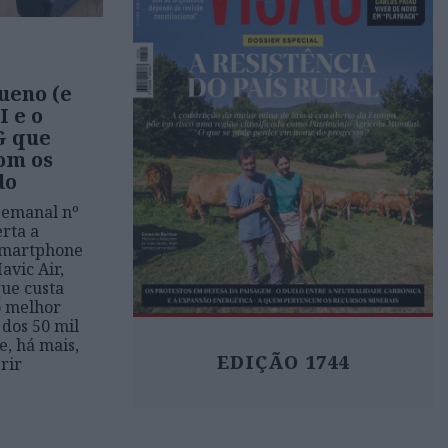
ueno (e
I e o
G que
om os
do
Semanal nº
rta a
 smartphone
avic Air,
que custa
o melhor
 dos 50 mil
, há mais,
EDIÇÃO 1744
rir