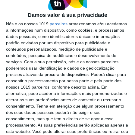
EXAME INFORMÁTICA
Damos valor à sua privacidade
Microbots injetáveis podem vir a
Nós e os nossos 1019
parceiros
armazenamos e/ou acedemos
ajudar a recuperar ossos partidos
a informações num dispositivo, como cookies, e processamos
Investigadores de universidades na Suécia e no
dados pessoais, como identificadores únicos e informações
Japão estão a desenvolver um material que pode
padrão enviadas por um dispositivo para publicidade e
vir a ser aplicado por robôs minúsculos em ossos
conteúdos personalizados, medição de publicidade e
partidos, ajudando na sua recuperação
conteúdos, pesquisa de audiências e desenvolvimento de
serviços.
Com a sua permissão, nós e os nossos parceiros
poderemos usar identificação e dados de geolocalização
precisos através da procura de dispositivos. Poderá clicar para
Exame Informática
consentir o processamento por nossa parte e pela parte dos
nossos 1019 parceiros, conforme descrito acima. Em
alternativa, pode aceder a informações mais pormenorizadas e
alterar as suas preferências antes de consentir ou recusar o
consentimento.
Tenha em atenção que algum processamento
dos seus dados pessoais poderá não exigir o seu
consentimento, mas que tem o direito de se opor a esse
processamento. As suas preferências serão aplicadas apenas a
este website. Você pode alterar suas preferências ou retirar seu