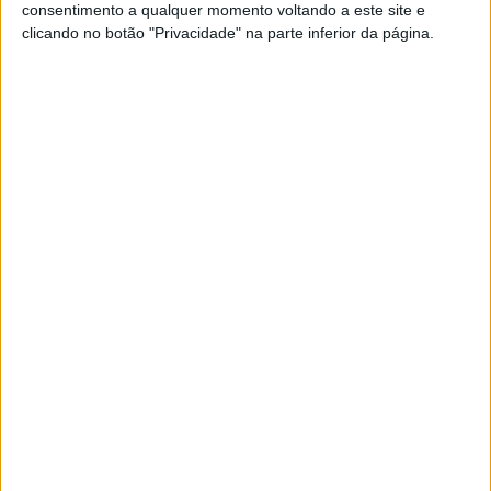
consentimento a qualquer momento voltando a este site e
EXAME INFORMÁTICA
clicando no botão "Privacidade" na parte inferior da página.
CRSex, a primeira rede social
portuguesa sobre sexualidade
O Creative Relatisonships Club é lançado esta
semana em Portugal e constitui a primeira rede
social exclusivamente dedicada à sexualidade. O
objetivo é ser a primeira grande plataforma
online do conhecimento sexual e encontros
afetivos
VOLT