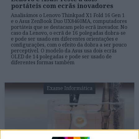
portáteis com ecrãs inovadores
Analisámos o Lenovo Thinkpad X1 Fold 16 Gen 1
e o Asus ZenBook Duo UX8460MA, computadores
portáteis que se destacam pelo ecrã inovador. No
caso da Lenovo, o ecrã de 16 polegadas dobra-se
e pode ser usado em diferentes orientações e
configurações, com o efeito da dobra a ser pouco
perceptível. O modelo da Asus usa dois ecrãs
OLED de 14 polegadas e pode ser usado de
diferentes formas também
Exame Informática