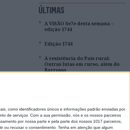
ÚLTIMAS
A VISÃO Se7e desta semana –
edição 1744
Edição 1744
A resistência do País rural:
Outras lutas em curso, além do
Barrosso
Covas do Barroso: A luta por um
modo de vida
Que País queremos? Editorial de
s, como identificadores únicos e informações padrão enviadas por
Rui Tavares Guedes
nto de serviços.
Com a sua permissão, nós e os nossos parceiros
essamento por nossa parte e pela parte dos nossos 1017 parceiros,
ir ou recusar o consentimento.
Tenha em atenção que algum