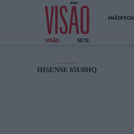
#NÃOFECH
VISÃO
SE7E
HISENSE 65U8HQ