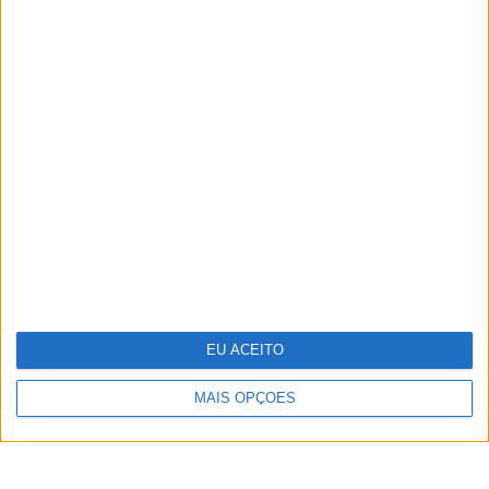
TERMOS E CONDIÇÕES DE UTILIZAÇÃO
POLÍTICA DE PRIVACIDADDE
POLÍTICA DE COOKIES
EU ACEITO
Copyright © Trust in News. Todos os direitos reservados.
MAIS OPÇÕES