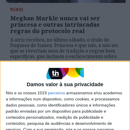
MUNDO
Meghan Markle nunca vai ser
princesa e outras intrincadas
regras do protocolo real
A atriz recebeu, no último sábado, o título de
Duquesa de Sussex. Princesa é que não, a não ser
que se revertam anos de tradição e regras bem
específicas, que incluem o esclarecimento sobre
quem deve fazer vénia a quem
Damos valor à sua privacidade
Nós e os nossos 1019
parceiros
armazenamos e/ou acedemos
a informações num dispositivo, como cookies, e processamos
dados pessoais, como identificadores únicos e informações
padrão enviadas por um dispositivo para publicidade e
conteúdos personalizados, medição de publicidade e
conteúdos, pesquisa de audiências e desenvolvimento de
serviços.
Com a sua permissão, nós e os nossos parceiros