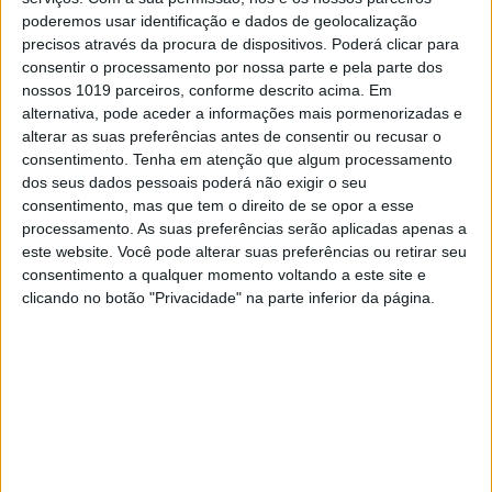
poderemos usar identificação e dados de geolocalização
precisos através da procura de dispositivos. Poderá clicar para
MUNDO
consentir o processamento por nossa parte e pela parte dos
Britânicos pouco interessados em
nossos 1019 parceiros, conforme descrito acima. Em
celebrar este casamento real
alternativa, pode aceder a informações mais pormenorizadas e
alterar as suas preferências antes de consentir ou recusar o
Quando comparadas às que aconteceram em
consentimento.
Tenha em atenção que algum processamento
2011, durante o casamento de William e Kate
dos seus dados pessoais poderá não exigir o seu
Middleton, o número de celebrações de rua
consentimento, mas que tem o direito de se opor a esse
planeadas para festejar a união de Harry e
processamento. As suas preferências serão aplicadas apenas a
Meghan Markle diminuiu em mais de 90%, em
este website. Você pode alterar suas preferências ou retirar seu
algumas zonas do Reino Unido
consentimento a qualquer momento voltando a este site e
clicando no botão "Privacidade" na parte inferior da página.