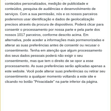
cinco mais descarregadas do mundo, tendo, em
conteúdos personalizados, medição de publicidade e
conteúdos, pesquisa de audiências e desenvolvimento de
2023, ultrapassado os 700 milhões de utilizadores
serviços.
Com a sua permissão, nós e os nossos parceiros
mensais ativos. No entanto, a sua crescente
poderemos usar identificação e dados de geolocalização
popularidade levou a um maior escrutínio por
precisos através da procura de dispositivos. Poderá clicar para
consentir o processamento por nossa parte e pela parte dos
parte de vários países da Europa, incluindo a
nossos 1017 parceiros, conforme descrito acima. Em
França, devido a potenciais preocupações com a
alternativa, pode aceder a informações mais pormenorizadas e
segurança e a violação de dados.
alterar as suas preferências antes de consentir ou recusar o
consentimento.
Tenha em atenção que algum processamento
O Telegram também tem desempenhado um
papel
dos seus dados pessoais poderá não exigir o seu
consentimento, mas que tem o direito de se opor a esse
fundamental na guerra da Ucrânia
, servindo
processamento. As suas preferências serão aplicadas apenas a
como uma plataforma em que ambos os lados
este website. Você pode alterar suas preferências ou retirar seu
partilham vídeos dos combates.
consentimento a qualquer momento voltando a este site e
clicando no botão "Privacidade" na parte inferior da página.
Durov partilha também várias mensagens na
própria rede social. O empresário tecnológico
afirma levar uma vida solitária em que abstêm de