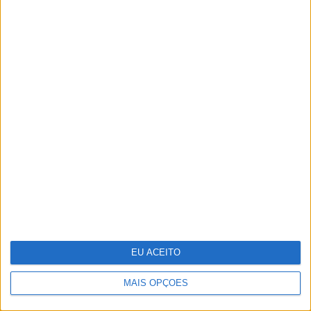
Celebrar a Páscoa com
escapadinhas para todos
EU ACEITO
MAIS OPÇÕES