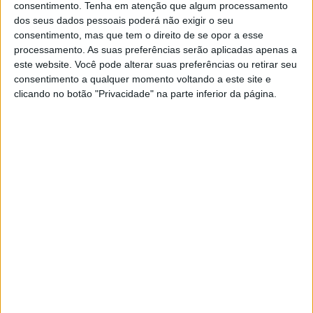
consentimento.
Tenha em atenção que algum processamento
dos seus dados pessoais poderá não exigir o seu
consentimento, mas que tem o direito de se opor a esse
processamento. As suas preferências serão aplicadas apenas a
EXAME INFORMÁTICA
EXCLUSIVO
este website. Você pode alterar suas preferências ou retirar seu
Ford E-Transit em testes: Elétrico
consentimento a qualquer momento voltando a este site e
para toda a obra
clicando no botão "Privacidade" na parte inferior da página.
O maior carro elétrico que já testámos! A E-
Transit é um veículo comercial 100% elétrico
carregado de tecnologia. Até tem tomadas
elétricas a bordo para alimentar máquinas e
ferramentas
Exame Informática