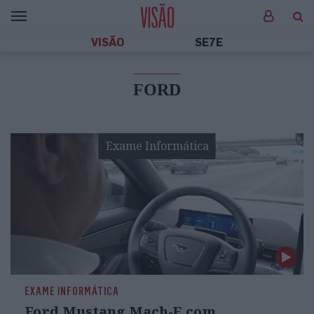
VISÃO
SE7E
FORD
Exame Informática
EXAME INFORMÁTICA
Ford Mustang Mach-E com