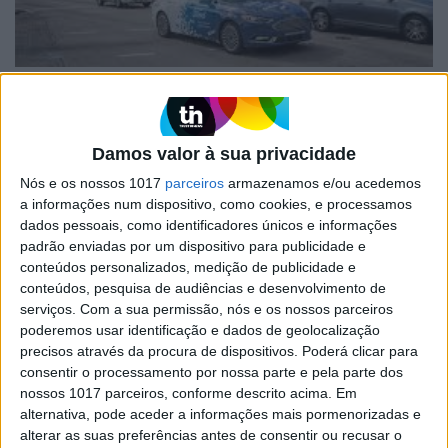
VOLT
Ford muda estratégia sobre carros
autónomos após fecho da Argo AI
Damos valor à sua privacidade
Depois de um investimento de quatro mil
Nós e os nossos 1017
parceiros
armazenamos e/ou acedemos
milhões de dólares na Argo, a Ford anunciou uma
a informações num dispositivo, como cookies, e processamos
mudança de estratégia no que toca a
dados pessoais, como identificadores únicos e informações
desenvolvimentos no setor dos carros autónomos
padrão enviadas por um dispositivo para publicidade e
conteúdos personalizados, medição de publicidade e
conteúdos, pesquisa de audiências e desenvolvimento de
serviços.
Com a sua permissão, nós e os nossos parceiros
Exame Informática
poderemos usar identificação e dados de geolocalização
precisos através da procura de dispositivos. Poderá clicar para
consentir o processamento por nossa parte e pela parte dos
nossos 1017 parceiros, conforme descrito acima. Em
alternativa, pode aceder a informações mais pormenorizadas e
alterar as suas preferências antes de consentir ou recusar o