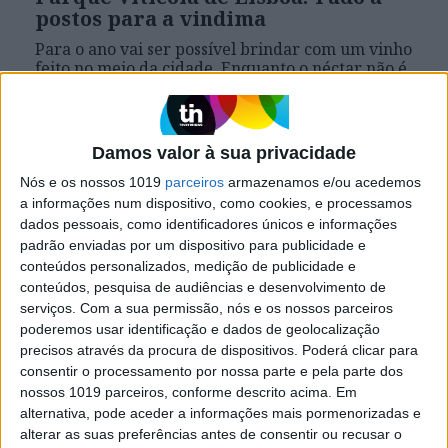
postos para a vindima
Para o ano vai ser possível brindar com um vinho
feito no meio da cidade. Enquanto o néctar não é
engarrafado, dá para visitar o Parque Vitícola de
Lisboa, original espaço verde na zona oriental,
com vista para os aviões
Damos valor à sua privacidade
Nós e os nossos 1019
parceiros
armazenamos e/ou acedemos
a informações num dispositivo, como cookies, e processamos
Se7e
dados pessoais, como identificadores únicos e informações
padrão enviadas por um dispositivo para publicidade e
conteúdos personalizados, medição de publicidade e
conteúdos, pesquisa de audiências e desenvolvimento de
serviços.
Com a sua permissão, nós e os nossos parceiros
poderemos usar identificação e dados de geolocalização
precisos através da procura de dispositivos. Poderá clicar para
consentir o processamento por nossa parte e pela parte dos
nossos 1019 parceiros, conforme descrito acima. Em
alternativa, pode aceder a informações mais pormenorizadas e
VISÃO SETE
alterar as suas preferências antes de consentir ou recusar o
O Gosto dos Outros... Lidija Kolovrat