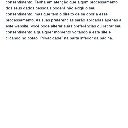
consentimento.
Tenha em atenção que algum processamento
Natural da Bósnia e a residir em Portugal há 25
dos seus dados pessoais poderá não exigir o seu
anos, a designer de moda acaba de lançar a loja
consentimento, mas que tem o direito de se opor a esse
online da sua marca. Em Lisboa, gosta de sair à
processamento. As suas preferências serão aplicadas apenas a
noite, de bons concertos, e de comprar o que a
este website. Você pode alterar suas preferências ou retirar seu
terra dá
consentimento a qualquer momento voltando a este site e
clicando no botão "Privacidade" na parte inferior da página.
SITES DO GRUPO TRUST IN NEWS
Visão
Visão Se7e