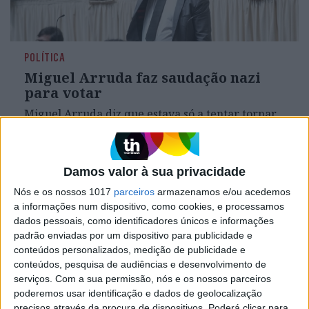
POLÍTICA
Miguel Arruda faz saudação nazi
para votar
Miguel Arruda diz que estava só a tentar tornar
visível o seu voto, uma vez que se senta na última
fila, atrás do Chega, o partido pelo qual foi eleito
Damos valor à sua privacidade
Nós e os nossos 1017
parceiros
armazenamos e/ou acedemos
a informações num dispositivo, como cookies, e processamos
dados pessoais, como identificadores únicos e informações
padrão enviadas por um dispositivo para publicidade e
conteúdos personalizados, medição de publicidade e
conteúdos, pesquisa de audiências e desenvolvimento de
serviços.
Com a sua permissão, nós e os nossos parceiros
poderemos usar identificação e dados de geolocalização
precisos através da procura de dispositivos. Poderá clicar para