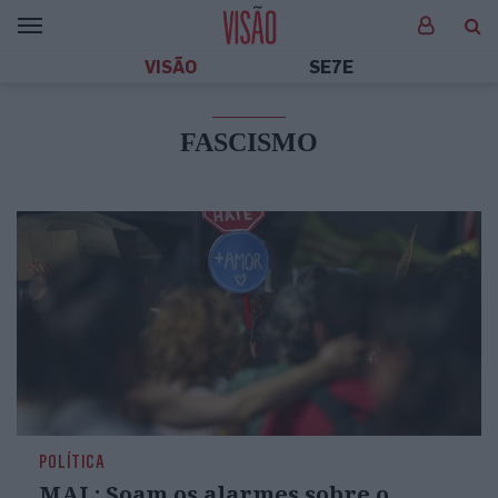
VISÃO
SE7E
FASCISMO
POLÍTICA
MAL: Soam os alarmes sobre o