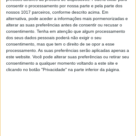
consentir o processamento por nossa parte e pela parte dos
nossos 1017 parceiros, conforme descrito acima. Em
TUDO É POLÍTICA
alternativa, pode aceder a informações mais pormenorizadas e
O caminho para sair do medo
alterar as suas preferências antes de consentir ou recusar o
E é por aí que temos de ir, sabendo que a cada
consentimento.
Tenha em atenção que algum processamento
onda de medo e opressão que se aproxima, cabe-
dos seus dados pessoais poderá não exigir o seu
nos dar o peito e mostrar o caminho, porque ele
consentimento, mas que tem o direito de se opor a esse
existe, mas apenas se acreditarmos nele. Quando
processamento. As suas preferências serão aplicadas apenas a
o começarmos a imaginar, ele começará a
este website. Você pode alterar suas preferências ou retirar seu
aparecer. E, então, estas frases de desalento
consentimento a qualquer momento voltando a este site e
parecerão apenas a memória de umas trevas que
clicando no botão "Privacidade" na parte inferior da página.
já deixámos (outra vez) para trás