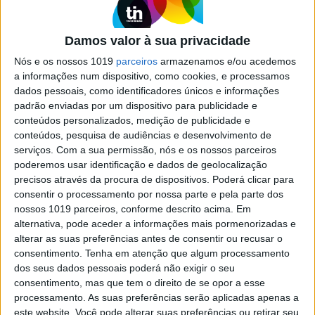
Guterres defende que levar adiante
paz na Colômbia é "obrigação
moral"
Damos valor à sua privacidade
Nós e os nossos 1019
parceiros
armazenamos e/ou acedemos
O secretário-geral da ONU, António Guterres,
defendeu hoje que a Colômbia tem a "obrigação
a informações num dispositivo, como cookies, e processamos
moral" de levar adiante o acordo de paz assinado
dados pessoais, como identificadores únicos e informações
com as FARC há cinco anos, que classificou como
padrão enviadas por um dispositivo para publicidade e
"uma inspiração" para a comunidade
conteúdos personalizados, medição de publicidade e
internacional
conteúdos, pesquisa de audiências e desenvolvimento de
serviços.
Com a sua permissão, nós e os nossos parceiros
poderemos usar identificação e dados de geolocalização
precisos através da procura de dispositivos. Poderá clicar para
consentir o processamento por nossa parte e pela parte dos
nossos 1019 parceiros, conforme descrito acima. Em
alternativa, pode aceder a informações mais pormenorizadas e
alterar as suas preferências antes de consentir ou recusar o
consentimento.
Tenha em atenção que algum processamento
dos seus dados pessoais poderá não exigir o seu
consentimento, mas que tem o direito de se opor a esse
processamento. As suas preferências serão aplicadas apenas a
este website. Você pode alterar suas preferências ou retirar seu