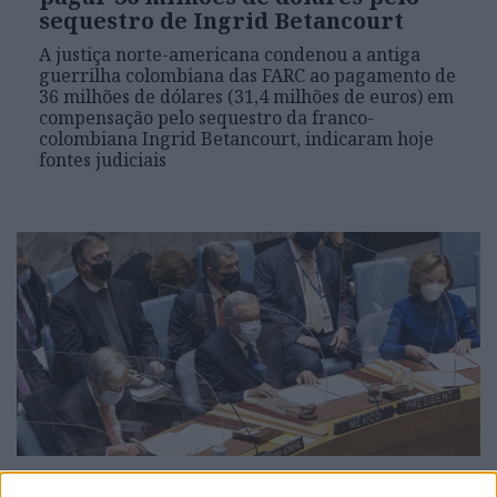
sequestro de Ingrid Betancourt
A justiça norte-americana condenou a antiga
guerrilha colombiana das FARC ao pagamento de
36 milhões de dólares (31,4 milhões de euros) em
compensação pelo sequestro da franco-
colombiana Ingrid Betancourt, indicaram hoje
fontes judiciais
MUNDO