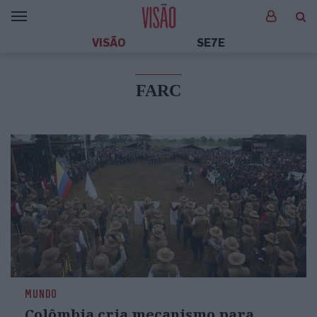
VISÃO
SE7E
FARC
MUNDO
Colômbia cria mecanismo para