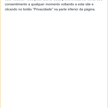
consentimento a qualquer momento voltando a este site e
MUNDO
clicando no botão "Privacidade" na parte inferior da página.
EUA vão retirar ex-guerrilha
colombiana FARC da lista negra do
terrorismo
O Governo norte-americano vai retirar os ex-
guerrilheiros das Forças Armadas
Revolucionárias da Colômbia (FARC) da lista
negra de organizações terroristas estrangeiras,
segundo fonte do Congresso dos Estados Unidos