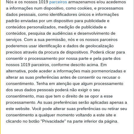
Nós e os nossos 1019
parceiros
armazenamos e/ou acedemos
compreender e amar a Arte
a informações num dispositivo, como cookies, e processamos
também é preciso acreditar"
dados pessoais, como identificadores únicos e informações
No número cujo tema dedica à relação entre
padrão enviadas por um dispositivo para publicidade e
Espiritualidade e Arte, o Jornal de Letras ouviu
conteúdos personalizados, medição de publicidade e
Fernanda Fragateiro sobre a capela que pintou
conteúdos, pesquisa de audiências e desenvolvimento de
para a Igreja de Santa Isabel, em Lisboa
serviços.
Com a sua permissão, nós e os nossos parceiros
poderemos usar identificação e dados de geolocalização
precisos através da procura de dispositivos. Poderá clicar para
consentir o processamento por nossa parte e pela parte dos
Jornal de Letras
nossos 1019 parceiros, conforme descrito acima. Em
alternativa, pode aceder a informações mais pormenorizadas e
alterar as suas preferências antes de consentir ou recusar o
consentimento.
Tenha em atenção que algum processamento
dos seus dados pessoais poderá não exigir o seu
consentimento, mas que tem o direito de se opor a esse
processamento. As suas preferências serão aplicadas apenas a
este website. Você pode alterar suas preferências ou retirar seu
consentimento a qualquer momento voltando a este site e
clicando no botão "Privacidade" na parte inferior da página.
JORNAL DE LETRAS
Infinitas as formas da eternidade