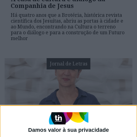
Companhia de Jesus
Há quatro anos que a Brotéria, histórica revista
científica dos Jesuítas, abriu as portas à cidade e
ao Mundo, encontrando na Cultura o terreno
para o diálogo e para a construção de um Futuro
melhor
Jornal de Letras
JORNAL DE LETRAS
Damos valor à sua privacidade
Fernanda Fragateiro: "Para