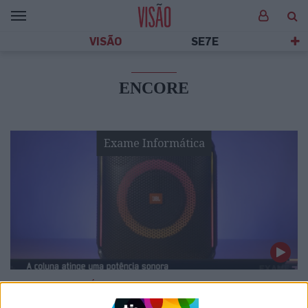
VISÃO
SE7E
ENCORE
Exame Informática
EXAME INFORMÁTICA
Coluna JBL Partybox Encore