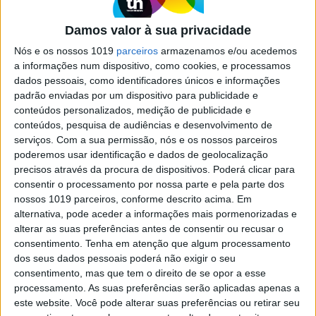
Essential em teste, ideal para festas
em casa
Damos valor à sua privacidade
Esta coluna é a melhor amiga para quem gosta
Nós e os nossos 1019
parceiros
armazenamos e/ou acedemos
de dar festas em casa, incluindo até um
a informações num dispositivo, como cookies, e processamos
microfone para fãs de karaoke e um aro de luz
dados pessoais, como identificadores únicos e informações
personalizável, que se adapta ao ritmo da música
padrão enviadas por um dispositivo para publicidade e
que estiver a tocar. Em testes, conseguimos
conteúdos personalizados, medição de publicidade e
quatro a seis horas de autonomia, numa das
conteúdos, pesquisa de audiências e desenvolvimento de
colunas mais divertidas que já analisámos
serviços.
Com a sua permissão, nós e os nossos parceiros
poderemos usar identificação e dados de geolocalização
precisos através da procura de dispositivos. Poderá clicar para
consentir o processamento por nossa parte e pela parte dos
nossos 1019 parceiros, conforme descrito acima. Em
alternativa, pode aceder a informações mais pormenorizadas e
SITES DO GRUPO TRUST IN NEWS
alterar as suas preferências antes de consentir ou recusar o
consentimento.
Tenha em atenção que algum processamento
dos seus dados pessoais poderá não exigir o seu
consentimento, mas que tem o direito de se opor a esse
Visão
Visão Se7e
processamento. As suas preferências serão aplicadas apenas a
este website. Você pode alterar suas preferências ou retirar seu