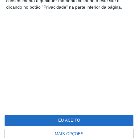
consentimento a qualquer momento voltando a este site e
clicando no botão "Privacidade" na parte inferior da página.
TERMOS E CONDIÇÕES DE UTILIZAÇÃO
POLÍTICA DE PRIVACIDADDE
POLÍTICA DE COOKIES
Copyright © Trust in News. Todos os direitos reservados.
EU ACEITO
MAIS OPÇÕES