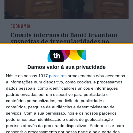
ECONOMIA
Emails internos do Banif levantam
suspeitas de irregularidades no
aumento de capital
Emails enviados ao Ministério Público mostram
que houve pressão da administração e direções
Damos valor à sua privacidade
comerciais para os próprios funcionários
subscreverem ações e venderem a familiares
Nós e os nossos 1017
parceiros
armazenamos e/ou acedemos
a informações num dispositivo, como cookies, e processamos
dados pessoais, como identificadores únicos e informações
padrão enviadas por um dispositivo para publicidade e
conteúdos personalizados, medição de publicidade e
conteúdos, pesquisa de audiências e desenvolvimento de
serviços.
Com a sua permissão, nós e os nossos parceiros
poderemos usar identificação e dados de geolocalização
precisos através da procura de dispositivos. Poderá clicar para
consentir o processamento por nossa parte e pela parte dos