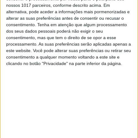
nossos 1017 parceiros, conforme descrito acima. Em
alternativa, pode aceder a informações mais pormenorizadas e
alterar as suas preferências antes de consentir ou recusar o
consentimento.
Tenha em atenção que algum processamento
SOCIEDADE
dos seus dados pessoais poderá não exigir o seu
O que acontece quando uma conta
consentimento, mas que tem o direito de se opor a esse
de email é pirateada, como nos
processamento. As suas preferências serão aplicadas apenas a
afeta e o que podemos fazer
este website. Você pode alterar suas preferências ou retirar seu
consentimento a qualquer momento voltando a este site e
Com o Yahoo a admitir que mil milhões de contas
clicando no botão "Privacidade" na parte inferior da página.
de email podem ter sido acedidas por hackers,
expondo, por exemplo, números de telefone
passwords, importa perceber o que está em
causa