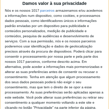
Damos valor à sua privacidade
temperatura política na região
Nós e os nossos 1017
parceiros
armazenamos e/ou acedemos
Há uma semana que a Madeira arde. E já se
a informações num dispositivo, como cookies, e processamos
bateram os recordes de área ardida dos fogos de
2012 e 2016
dados pessoais, como identificadores únicos e informações
padrão enviadas por um dispositivo para publicidade e
conteúdos personalizados, medição de publicidade e
conteúdos, pesquisa de audiências e desenvolvimento de
serviços.
Com a sua permissão, nós e os nossos parceiros
poderemos usar identificação e dados de geolocalização
precisos através da procura de dispositivos. Poderá clicar para
SITES DO GRUPO TRUST IN NEWS
consentir o processamento por nossa parte e pela parte dos
nossos 1017 parceiros, conforme descrito acima. Em
alternativa, pode aceder a informações mais pormenorizadas e
Visão
Visão Se7e
alterar as suas preferências antes de consentir ou recusar o
consentimento.
Tenha em atenção que algum processamento
dos seus dados pessoais poderá não exigir o seu
consentimento, mas que tem o direito de se opor a esse
processamento. As suas preferências serão aplicadas apenas a
este website. Você pode alterar suas preferências ou retirar seu
consentimento a qualquer momento voltando a este site e
clicando no botão "Privacidade" na parte inferior da página.