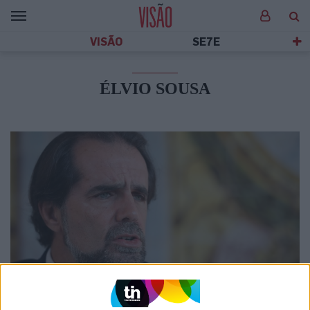
VISÃO
SE7E
ÉLVIO SOUSA
POLÍTICA
A Madeira arde e aumenta a