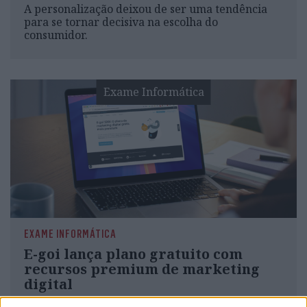
A personalização deixou de ser uma tendência
para se tornar decisiva na escolha do
consumidor.
Exame Informática
EXAME INFORMÁTICA
E-goi lança plano gratuito com
recursos premium de marketing
digital
Com gestão de até 5001 contactos e ferramentas