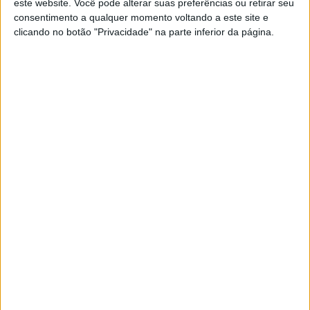
este website. Você pode alterar suas preferências ou retirar seu
prioridade estratégica para as empresas.
consentimento a qualquer momento voltando a este site e
Segundo o Barómetro Internacional da Inovação
clicando no botão "Privacidade" na parte inferior da página.
2025.
Exame Informática
EXAME INFORMÁTICA
E-goi lança plano gratuito com IA e
automação para ONGs e Associações
sem fins lucrativos