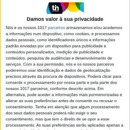
como email marketing, landing page e
automação de marketing – assim se descreve o
plano gratuito que é premium.
Damos valor à sua privacidade
Nós e os nossos 1017
parceiros
armazenamos e/ou acedemos
a informações num dispositivo, como cookies, e processamos
Exame Informática
dados pessoais, como identificadores únicos e informações
padrão enviadas por um dispositivo para publicidade e
conteúdos personalizados, medição de publicidade e
conteúdos, pesquisa de audiências e desenvolvimento de
serviços.
Com a sua permissão, nós e os nossos parceiros
poderemos usar identificação e dados de geolocalização
precisos através da procura de dispositivos. Poderá clicar para
consentir o processamento por nossa parte e pela parte dos
nossos 1017 parceiros, conforme descrito acima. Em
alternativa, pode aceder a informações mais pormenorizadas e
EXAME INFORMÁTICA
alterar as suas preferências antes de consentir ou recusar o
Empresas reforçam aposta em IA:
consentimento.
Tenha em atenção que algum processamento
dos seus dados pessoais poderá não exigir o seu
86% já têm orçamento dedicado à
consentimento, mas que tem o direito de se opor a esse
tecnologia em 2025
processamento. As suas preferências serão aplicadas apenas a
A inteligência artificial está a consolidar-se como