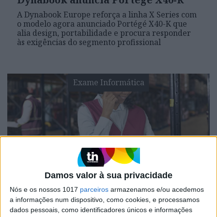
A Dynabook Europe reforça a linha X Series com
o modelo agora anunciado Portégé X40-K que
alia design, portabilidade e procura responder
às exigências do segmento profissional
Exame Informática
Damos valor à sua privacidade
EXAME INFORMÁTICA
Nós e os nossos 1017
parceiros
armazenamos e/ou acedemos
Toshiba, perdão, Dynabook, lança PC
a informações num dispositivo, como cookies, e processamos
wearable
dados pessoais, como identificadores únicos e informações