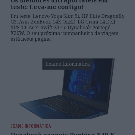
Os melhores ultraportáteis em
teste: Leva-me contigo!
Em teste: Lenovo Yoga Slim 9i, HP Elite Dragonfly
G3, Asus ZenBook 14X OLED, LG Gram 14 Dell
XPS 13, Acer Swift X14 e Dynabook Portégé
X30W. O seu próximo ‘companheiro de viagem’
está nesta página
Exame Informática
EXAME INFORMÁTICA
Dynabook anuncia Portégé X40-K