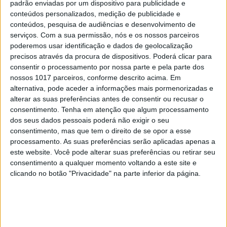
padrão enviadas por um dispositivo para publicidade e
É um PC compacto o suficiente para caber no
bolso e pode ser associado a uns óculos que
conteúdos personalizados, medição de publicidade e
funcionam como ecrã para Realidade Assistida.
conteúdos, pesquisa de audiências e desenvolvimento de
Eis o DynaEdge
serviços.
Com a sua permissão, nós e os nossos parceiros
poderemos usar identificação e dados de geolocalização
precisos através da procura de dispositivos. Poderá clicar para
consentir o processamento por nossa parte e pela parte dos
Exame Informática
nossos 1017 parceiros, conforme descrito acima. Em
alternativa, pode aceder a informações mais pormenorizadas e
alterar as suas preferências antes de consentir ou recusar o
consentimento.
Tenha em atenção que algum processamento
dos seus dados pessoais poderá não exigir o seu
consentimento, mas que tem o direito de se opor a esse
processamento. As suas preferências serão aplicadas apenas a
este website. Você pode alterar suas preferências ou retirar seu
consentimento a qualquer momento voltando a este site e
clicando no botão "Privacidade" na parte inferior da página.
EXAME INFORMÁTICA
Exame Informática TV 717: drones a
tratar de olivais e analisamos um
portátil leve e fino