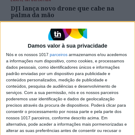
DJI lança novo drone que cabe na
palma da mão
A DJI está na IFA em Berlim a apresentar um
novo drone chamado Neo, que pode aterrar na
palma da mão do utilizador e que pesa apenas
135 gramas
Damos valor à sua privacidade
Nós e os nossos 1017
parceiros
armazenamos e/ou acedemos
a informações num dispositivo, como cookies, e processamos
Exame Informática
dados pessoais, como identificadores únicos e informações
padrão enviadas por um dispositivo para publicidade e
conteúdos personalizados, medição de publicidade e
conteúdos, pesquisa de audiências e desenvolvimento de
serviços.
Com a sua permissão, nós e os nossos parceiros
poderemos usar identificação e dados de geolocalização
precisos através da procura de dispositivos. Poderá clicar para
consentir o processamento por nossa parte e pela parte dos
nossos 1017 parceiros, conforme descrito acima. Em
alternativa, pode aceder a informações mais pormenorizadas e
EXAME INFORMÁTICA
alterar as suas preferências antes de consentir ou recusar o