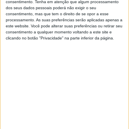
Este drone consegue apanhar
consentimento.
Tenha em atenção que algum processamento
objetos em pleno voo
dos seus dados pessoais poderá não exigir o seu
consentimento, mas que tem o direito de se opor a esse
Investigadores do MIT desenvolveram um drone
processamento. As suas preferências serão aplicadas apenas a
capaz de identificar, localizar e apanhar objetos
este website. Você pode alterar suas preferências ou retirar seu
em pleno voo de alta velocidade
consentimento a qualquer momento voltando a este site e
clicando no botão "Privacidade" na parte inferior da página.
Exame Informática
EXAME INFORMÁTICA
Manta Ray: Reveladas primeiras
imagens do novo drone militar