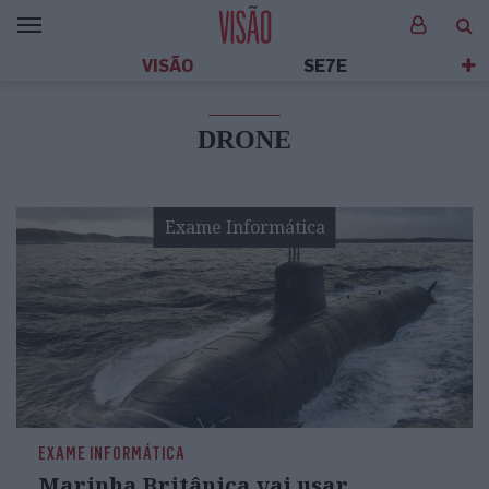
VISÃO
SE7E
DRONE
Exame Informática
EXAME INFORMÁTICA
Marinha Britânica vai usar