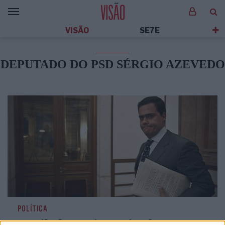
VISÃO
SE7E
DEPUTADO DO PSD SÉRGIO AZEVEDO
POLÍTICA
Emails do Tutti Frutti reforçam