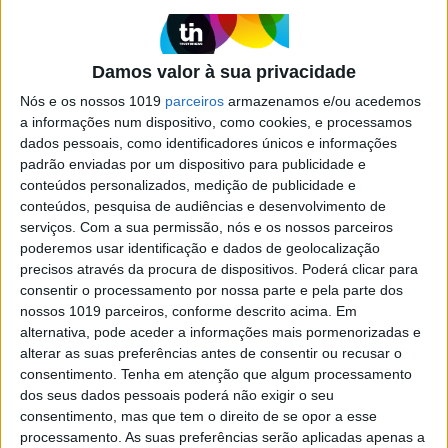
suspeitas de desvio de dinheiros
públicos
A VISÃO revela esta semana os emails
Damos valor à sua privacidade
comprometedores que o deputado do PSD Sérgio
Nós e os nossos 1019
parceiros
armazenamos e/ou acedemos
Azevedo terá enviado a empresários do seu
a informações num dispositivo, como cookies, e processamos
círculo de amigos. Nessas mensagens de correio
dados pessoais, como identificadores únicos e informações
eletrónico, o deputado dará instruções
detalhadas sobre como podiam assinar contratos
padrão enviadas por um dispositivo para publicidade e
com a Junta de Freguesia de Santo António, em
conteúdos personalizados, medição de publicidade e
Lisboa, e usar esse dinheiro para serem clientes
conteúdos, pesquisa de audiências e desenvolvimento de
da sociedade de advogados onde trabalha, a
serviços.
Com a sua permissão, nós e os nossos parceiros
Legal Seven. Escutas telefónicas reforçam as
poderemos usar identificação e dados de geolocalização
suspeitas de um esquema de faturação falsa e
precisos através da procura de dispositivos. Poderá clicar para
avenças fictícias.
consentir o processamento por nossa parte e pela parte dos
nossos 1019 parceiros, conforme descrito acima. Em
alternativa, pode aceder a informações mais pormenorizadas e
alterar as suas preferências antes de consentir ou recusar o
consentimento.
Tenha em atenção que algum processamento
dos seus dados pessoais poderá não exigir o seu
SITES DO GRUPO TRUST IN NEWS
consentimento, mas que tem o direito de se opor a esse
processamento. As suas preferências serão aplicadas apenas a