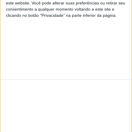
este website. Você pode alterar suas preferências ou retirar seu
consentimento a qualquer momento voltando a este site e
Visão
Visão Se7e
clicando no botão "Privacidade" na parte inferior da página.
TERMOS E CONDIÇÕES DE UTILIZAÇÃO
POLÍTICA DE PRIVACIDADDE
POLÍTICA DE COOKIES