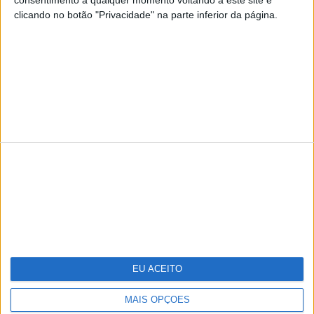
clicando no botão "Privacidade" na parte inferior da página.
TERMOS E CONDIÇÕES DE UTILIZAÇÃO
POLÍTICA DE PRIVACIDADDE
POLÍTICA DE COOKIES
Copyright © Trust in News. Todos os direitos reservados.
EU ACEITO
MAIS OPÇÕES