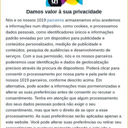
para os "melhores amigos" que
favorece a partilha massiva de
Damos valor à sua privacidade
conteúdos sexuais
Nós e os nossos 1019
parceiros
armazenamos e/ou acedemos
A finalidade do círculo verde das stories, símbolo
a informações num dispositivo, como cookies, e processamos
de acesso exclusivo por escolha de quem publica,
dados pessoais, como identificadores únicos e informações
está cada vez mais desvirtuada na rede social das
padrão enviadas por um dispositivo para publicidade e
imagens
conteúdos personalizados, medição de publicidade e
conteúdos, pesquisa de audiências e desenvolvimento de
serviços.
Com a sua permissão, nós e os nossos parceiros
poderemos usar identificação e dados de geolocalização
precisos através da procura de dispositivos. Poderá clicar para
consentir o processamento por nossa parte e pela parte dos
SITES DO GRUPO TRUST IN NEWS
nossos 1019 parceiros, conforme descrito acima. Em
alternativa, pode aceder a informações mais pormenorizadas e
alterar as suas preferências antes de consentir ou recusar o
consentimento.
Tenha em atenção que algum processamento
Visão
Visão Se7e
dos seus dados pessoais poderá não exigir o seu
consentimento, mas que tem o direito de se opor a esse
processamento. As suas preferências serão aplicadas apenas a
este website. Você pode alterar suas preferências ou retirar seu
consentimento a qualquer momento voltando a este site e