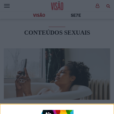
VISÃO
SE7E
CONTEÚDOS SEXUAIS
SOCIEDADE
A ferramenta do Instagram criada