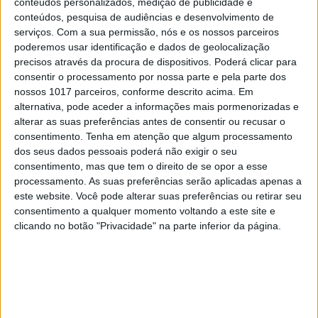
conteúdos personalizados, medição de publicidade e
POLÍTICA
conteúdos, pesquisa de audiências e desenvolvimento de
Costa espera pelo Ministério
serviços.
Com a sua permissão, nós e os nossos parceiros
Público para pedir inspeção à
poderemos usar identificação e dados de geolocalização
reconstrução de Pedrógão
precisos através da procura de dispositivos. Poderá clicar para
consentir o processamento por nossa parte e pela parte dos
Primeiro-ministro, em resposta a Assunção
Cristas, diz que o fundo do Estado só financiou as
nossos 1017 parceiros, conforme descrito acima. Em
obras em 24 habitações. No entanto, o Revita
alternativa, pode aceder a informações mais pormenorizadas e
custeou 56 intervenções em imóveis. CDS toma
alterar as suas preferências antes de consentir ou recusar o
nota de que o líder do Executivo "prefere
consentimento.
Tenha em atenção que algum processamento
desvalorizar o assunto"
dos seus dados pessoais poderá não exigir o seu
consentimento, mas que tem o direito de se opor a esse
processamento. As suas preferências serão aplicadas apenas a
este website. Você pode alterar suas preferências ou retirar seu
consentimento a qualquer momento voltando a este site e
clicando no botão "Privacidade" na parte inferior da página.