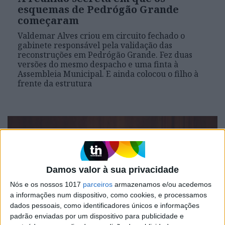
esquemas de Pedrógão Grande
começaram
Valdemar Alves criou em circuito fechado o
gabinete responsável pela validação das
reconstruções em Pedrógão Grande. Fez duas
versões do mesmo despacho e uma finta à
Assembleia Municipal. E ainda colocou o filho à
frente da estrutura
Damos valor à sua privacidade
Nós e os nossos 1017
parceiros
armazenamos e/ou acedemos
a informações num dispositivo, como cookies, e processamos
dados pessoais, como identificadores únicos e informações
padrão enviadas por um dispositivo para publicidade e