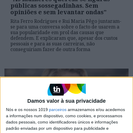
públicas sossegadinhas. Sem
opiniões e sem levantar ondas"
Rita Ferro Rodrigues e Rui Maria Pêgo juntaram-
se para uma conversa sobre o facto de usarem a
sua popularidade em prol das causas que
defendem. E explicaram que, apesar dos custos
pessoais e para as suas carreiras, não
conseguiriam fazer de outra forma
Damos valor à sua privacidade
Nós e os nossos 1019
parceiros
armazenamos e/ou acedemos
a informações num dispositivo, como cookies, e processamos
dados pessoais, como identificadores únicos e informações
padrão enviadas por um dispositivo para publicidade e