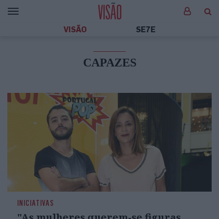
VISÃO
SE7E
CAPAZES
INICIATIVAS
"As mulheres querem-se figuras