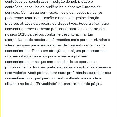
conteúdos personalizados, medição de publicidade e
SOCIEDADE
conteúdos, pesquisa de audiências e desenvolvimento de
Rita Ferro Rodrigues diz que carta
serviços.
Com a sua permissão, nós e os nossos parceiros
de Deneuve "normaliza a violência
poderemos usar identificação e dados de geolocalização
contra as mulheres"
precisos através da procura de dispositivos. Poderá clicar para
Carta de francesas, assinada por Catherine
consentir o processamento por nossa parte e pela parte dos
Deneuve, contra os movimentos onde se
nossos 1019 parceiros, conforme descrito acima. Em
denunciam crimes sexuais gera contestação. Tão
alternativa, pode aceder a informações mais pormenorizadas e
“grave como o machismo dos homens é o
alterar as suas preferências antes de consentir ou recusar o
machismo das mulheres”, diz a apresentadora da
consentimento.
Tenha em atenção que algum processamento
SIC. E a deputada Isabel Moreira diz que é uma
dos seus dados pessoais poderá não exigir o seu
carta de quem "aceita o sistema tal como ele é”
consentimento, mas que tem o direito de se opor a esse
processamento. As suas preferências serão aplicadas apenas a
este website. Você pode alterar suas preferências ou retirar seu
consentimento a qualquer momento voltando a este site e
clicando no botão "Privacidade" na parte inferior da página.