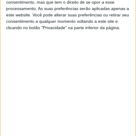
Contra Golias, Vandana vai
consentimento, mas que tem o direito de se opor a esse
processamento. As suas preferências serão aplicadas apenas a
Segundo a lenda, Golias é vencido. Na minha
este website. Você pode alterar suas preferências ou retirar seu
leitura, não é vencido por David revelar forças
consentimento a qualquer momento voltando a este site e
sobrenaturais, mas por não deixar apequenar-se
clicando no botão "Privacidade" na parte inferior da página.
diante do tamanho do rival. Determinado a
defender interesses legítimos, levou Golias ao
chão com uma pedrada certeira. Vandana Shiva
é claramente uma atualização de David, mas
também de Shakti, apelando à determinação de
cada um de nós