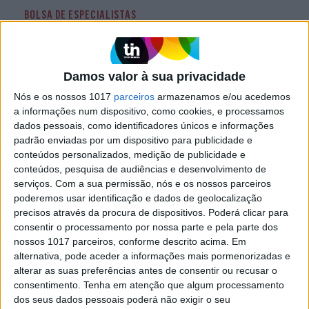
BOLSA DE ESPECIALISTAS
6 tendências top do verão 22
O verão vem sempre recheado de tendências
frescas, coloridas, arejadas e divertidas e este
Damos valor à sua privacidade
ano não é exceção. Aqui ficam 6 das principais
para se inspirar
Nós e os nossos 1017
parceiros
armazenamos e/ou acedemos
a informações num dispositivo, como cookies, e processamos
dados pessoais, como identificadores únicos e informações
padrão enviadas por um dispositivo para publicidade e
conteúdos personalizados, medição de publicidade e
conteúdos, pesquisa de audiências e desenvolvimento de
serviços.
Com a sua permissão, nós e os nossos parceiros
poderemos usar identificação e dados de geolocalização
precisos através da procura de dispositivos. Poderá clicar para
consentir o processamento por nossa parte e pela parte dos
nossos 1017 parceiros, conforme descrito acima. Em
alternativa, pode aceder a informações mais pormenorizadas e
alterar as suas preferências antes de consentir ou recusar o
consentimento.
Tenha em atenção que algum processamento
BOLSA DE ESPECIALISTAS
dos seus dados pessoais poderá não exigir o seu