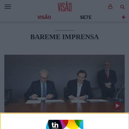
VISÃO
SE7E
BAREME IMPRENSA
ATUALIDADE
Negócio assinado: Luís Delgado é o