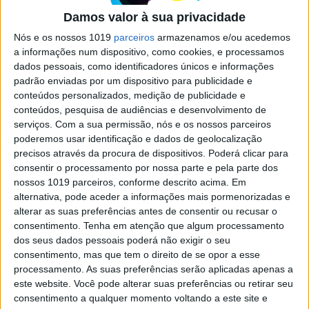
novo proprietário da VISÃO
Damos valor à sua privacidade
Com 12 títulos, adquiridos à Impresa Publishing,
Nós e os nossos 1019
parceiros
armazenamos e/ou acedemos
que representam um universo superior a 1,7
a informações num dispositivo, como cookies, e processamos
milhões de leitores, o recém-criado grupo Trust
dados pessoais, como identificadores únicos e informações
in News torna-se um dos maiores da
padrão enviadas por um dispositivo para publicidade e
comunicação social portuguesa
conteúdos personalizados, medição de publicidade e
conteúdos, pesquisa de audiências e desenvolvimento de
serviços.
Com a sua permissão, nós e os nossos parceiros
poderemos usar identificação e dados de geolocalização
precisos através da procura de dispositivos. Poderá clicar para
consentir o processamento por nossa parte e pela parte dos
SITES DO GRUPO TRUST IN NEWS
nossos 1019 parceiros, conforme descrito acima. Em
alternativa, pode aceder a informações mais pormenorizadas e
alterar as suas preferências antes de consentir ou recusar o
consentimento.
Tenha em atenção que algum processamento
Visão
Visão Se7e
dos seus dados pessoais poderá não exigir o seu
consentimento, mas que tem o direito de se opor a esse
processamento. As suas preferências serão aplicadas apenas a
este website. Você pode alterar suas preferências ou retirar seu
consentimento a qualquer momento voltando a este site e