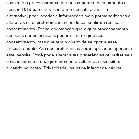
consentir o processamento por nossa parte e pela parte dos
nossos 1019 parceiros, conforme descrito acima. Em
alternativa, pode aceder a informações mais pormenorizadas e
alterar as suas preferências antes de consentir ou recusar o
consentimento.
Tenha em atenção que algum processamento
EXAME INFORMÁTICA
dos seus dados pessoais poderá não exigir o seu
Microsoft começa a dizer ‘adeus’ às
consentimento, mas que tem o direito de se opor a esse
passwords
processamento. As suas preferências serão aplicadas apenas a
este website. Você pode alterar suas preferências ou retirar seu
Empresa de Redmond está a incentivar a
consentimento a qualquer momento voltando a este site e
utilização de outros métodos de autenticação que
clicando no botão "Privacidade" na parte inferior da página.
não as tradicionais palavras-chave. Medida visa
incrementar a segurança dos utilizadores,
nomeadamente nas contas empresariais
Exame Informática