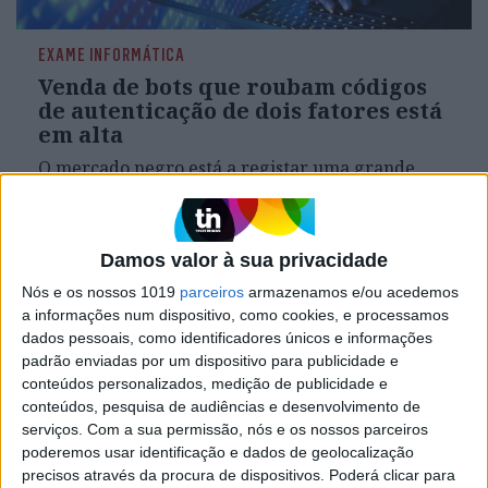
EXAME INFORMÁTICA
Venda de bots que roubam códigos
de autenticação de dois fatores está
em alta
O mercado negro está a registar uma grande
procura (e muita oferta) por soluções
automatizadas que visam roubar os códigos nos
sistemas de verificação de dois fatores. Estes bots
ajudam os hackers a entrar em contas de
Damos valor à sua privacidade
Coinbase, Amazon, PayPal, bancos e outras
instituições
Nós e os nossos 1019
parceiros
armazenamos e/ou acedemos
a informações num dispositivo, como cookies, e processamos
dados pessoais, como identificadores únicos e informações
padrão enviadas por um dispositivo para publicidade e
Exame Informática
conteúdos personalizados, medição de publicidade e
conteúdos, pesquisa de audiências e desenvolvimento de
serviços.
Com a sua permissão, nós e os nossos parceiros
poderemos usar identificação e dados de geolocalização
precisos através da procura de dispositivos. Poderá clicar para