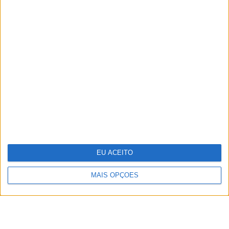
TERMOS E CONDIÇÕES DE UTILIZAÇÃO
POLÍTICA DE PRIVACIDADDE
POLÍTICA DE COOKIES
EU ACEITO
Copyright © Trust in News. Todos os direitos reservados.
MAIS OPÇÕES