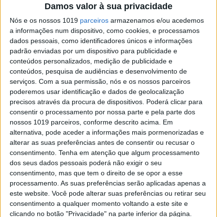
Damos valor à sua privacidade
Terceiro livro de Anne Carson publicado em
Nós e os nossos 1019
parceiros
armazenamos e/ou acedemos
Portugal,"Vidro, Ironia e Deus" remete-nos para
o processo de consolidação do estilo
a informações num dispositivo, como cookies, e processamos
inconfundível da escritora canadiana
dados pessoais, como identificadores únicos e informações
padrão enviadas por um dispositivo para publicidade e
conteúdos personalizados, medição de publicidade e
conteúdos, pesquisa de audiências e desenvolvimento de
serviços.
Com a sua permissão, nós e os nossos parceiros
poderemos usar identificação e dados de geolocalização
precisos através da procura de dispositivos. Poderá clicar para
SITES DO GRUPO TRUST IN NEWS
consentir o processamento por nossa parte e pela parte dos
nossos 1019 parceiros, conforme descrito acima. Em
alternativa, pode aceder a informações mais pormenorizadas e
Visão
Visão Se7e
alterar as suas preferências antes de consentir ou recusar o
consentimento.
Tenha em atenção que algum processamento
dos seus dados pessoais poderá não exigir o seu
consentimento, mas que tem o direito de se opor a esse
processamento. As suas preferências serão aplicadas apenas a
este website. Você pode alterar suas preferências ou retirar seu
consentimento a qualquer momento voltando a este site e
clicando no botão "Privacidade" na parte inferior da página.