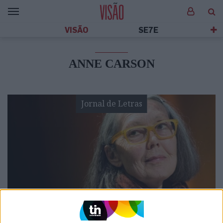
VISÃO
SE7E
ANNE CARSON
Jornal de Letras
JORNAL DE LETRAS
Anne Carson: Com que voz