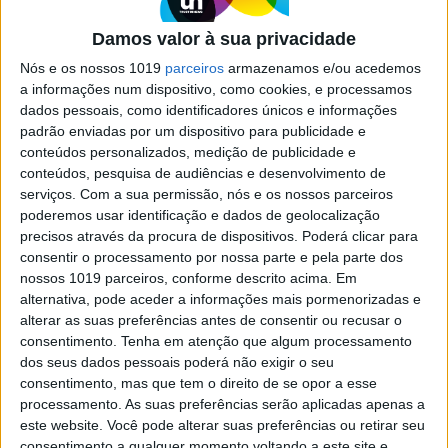
cientistas da Google
Damos valor à sua privacidade
Demis Hassabis (na imagem) e John Jumper,
ambos da DeepMind, e David Baker, da
Nós e os nossos 1019
parceiros
armazenamos e/ou acedemos
Universidade de Washington, foram distinguidos
a informações num dispositivo, como cookies, e processamos
pela Academia Real de Ciências da Suécia pelas
dados pessoais, como identificadores únicos e informações
respetivas contribuições na área da estruturação
padrão enviadas por um dispositivo para publicidade e
de proteínas
conteúdos personalizados, medição de publicidade e
conteúdos, pesquisa de audiências e desenvolvimento de
serviços.
Com a sua permissão, nós e os nossos parceiros
poderemos usar identificação e dados de geolocalização
precisos através da procura de dispositivos. Poderá clicar para
consentir o processamento por nossa parte e pela parte dos
SITES DO GRUPO TRUST IN NEWS
nossos 1019 parceiros, conforme descrito acima. Em
alternativa, pode aceder a informações mais pormenorizadas e
alterar as suas preferências antes de consentir ou recusar o
consentimento.
Tenha em atenção que algum processamento
Visão
Visão Se7e
dos seus dados pessoais poderá não exigir o seu
consentimento, mas que tem o direito de se opor a esse
processamento. As suas preferências serão aplicadas apenas a
este website. Você pode alterar suas preferências ou retirar seu
consentimento a qualquer momento voltando a este site e