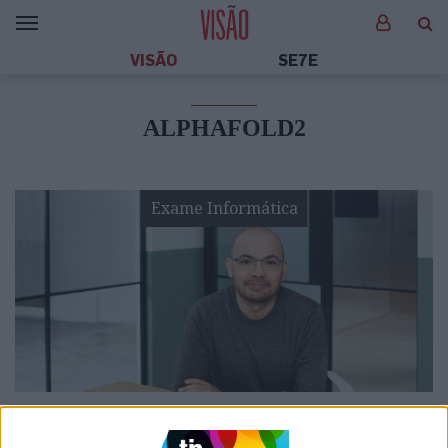
VISÃO
SE7E
ALPHAFOLD2
Exame Informática
EXAME INFORMÁTICA
AlphaFold2 vale Nobel da Química a