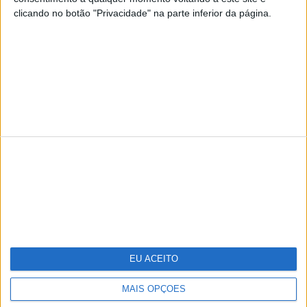
clicando no botão "Privacidade" na parte inferior da página.
TERMOS E CONDIÇÕES DE UTILIZAÇÃO
POLÍTICA DE PRIVACIDADDE
POLÍTICA DE COOKIES
Copyright © Trust in News. Todos os direitos reservados.
EU ACEITO
MAIS OPÇÕES