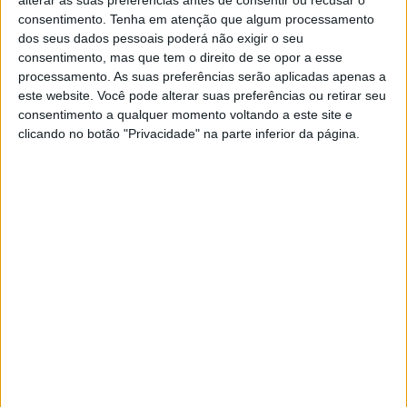
Xiaomi 13 Ultra anunciado com
quatro câmaras de 50 megapíxeis
consentimento.
Tenha em atenção que algum processamento
dos seus dados pessoais poderá não exigir o seu
O Xiaomi 13 Ultra é resultado de uma
consentimento, mas que tem o direito de se opor a esse
colaboração com a Leica para avançar ainda
processamento. As suas preferências serão aplicadas apenas a
mais a tecnologia de imagem em dispositivos
este website. Você pode alterar suas preferências ou retirar seu
móveis. O smartphone tem um sistema de
consentimento a qualquer momento voltando a este site e
câmara quadrupla, ecrã de resolução WQHD+ e
clicando no botão "Privacidade" na parte inferior da página.
vem com o chip Snapdragon 8 Gen 2
SITES DO GRUPO TRUST IN NEWS
Visão
Visão Se7e