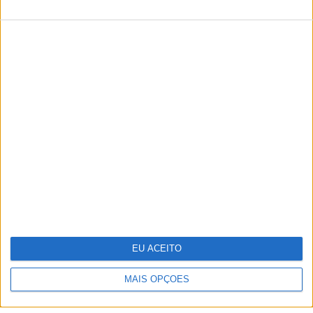
TERMOS E CONDIÇÕES DE UTILIZAÇÃO
POLÍTICA DE PRIVACIDADDE
POLÍTICA DE COOKIES
Copyright © Trust in News. Todos os direitos reservados.
EU ACEITO
MAIS OPÇÕES