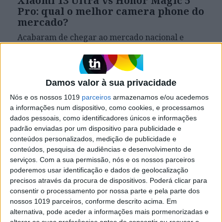
Xiaomi 13 Ultra vs Honor Magic 5
Pro: qual o melhor camera phone do
mercado?
Acabaram de chegar ao mercado nacional e
ambos têm o objetivo de serem o melhor
smartphone do mercado. Colocámos à prova os
novos topos de gama da Xiaomi e da Honor.
Damos valor à sua privacidade
Nós e os nossos 1019
parceiros
armazenamos e/ou acedemos
Exame Informática
a informações num dispositivo, como cookies, e processamos
dados pessoais, como identificadores únicos e informações
padrão enviadas por um dispositivo para publicidade e
conteúdos personalizados, medição de publicidade e
conteúdos, pesquisa de audiências e desenvolvimento de
serviços.
Com a sua permissão, nós e os nossos parceiros
poderemos usar identificação e dados de geolocalização
precisos através da procura de dispositivos. Poderá clicar para
consentir o processamento por nossa parte e pela parte dos
nossos 1019 parceiros, conforme descrito acima. Em
EXAME INFORMÁTICA
alternativa, pode aceder a informações mais pormenorizadas e
alterar as suas preferências antes de consentir ou recusar o