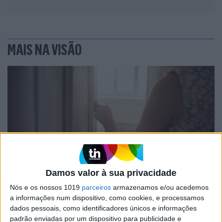
MAIS NA VISÃO
Damos valor à sua privacidade
FINANÇAS COM CABEÇA
Nós e os nossos 1019
parceiros
armazenamos e/ou acedemos
Como funcionam os apoios para
a informações num dispositivo, como cookies, e processamos
comprar casa antes dos 35 anos
dados pessoais, como identificadores únicos e informações
padrão enviadas por um dispositivo para publicidade e