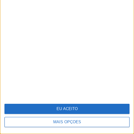
Vídeo: A festa final de 'Miúdos a Votos'
EU ACEITO
MAIS OPÇÕES