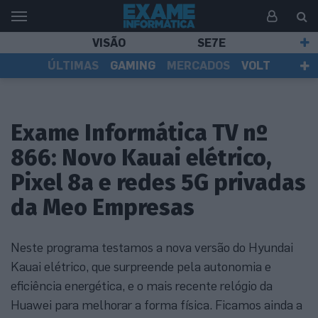
VISÃO
SE7E
ÚLTIMAS
GAMING
MERCADOS
VOLT
EI TV
TESTES
ASSINANTES
Exame Informática TV nº
866: Novo Kauai elétrico,
Pixel 8a e redes 5G privadas
da Meo Empresas
Neste programa testamos a nova versão do Hyundai
Kauai elétrico, que surpreende pela autonomia e
eficiência energética, e o mais recente relógio da
Huawei para melhorar a forma física. Ficamos ainda a