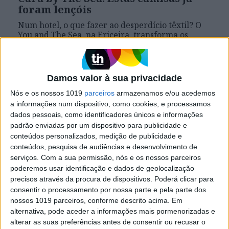
foram lençóis
Num hotel, o que fazer ao desperdício têxtil? O
You and The Sea, na Ericeira, transforma os
lençóis que se vão estragando em camisas
desenhadas por artistas e de edição limitada
Damos valor à sua privacidade
Nós e os nossos 1019
parceiros
armazenamos e/ou acedemos
Se7e
a informações num dispositivo, como cookies, e processamos
dados pessoais, como identificadores únicos e informações
padrão enviadas por um dispositivo para publicidade e
conteúdos personalizados, medição de publicidade e
conteúdos, pesquisa de audiências e desenvolvimento de
serviços.
Com a sua permissão, nós e os nossos parceiros
poderemos usar identificação e dados de geolocalização
precisos através da procura de dispositivos. Poderá clicar para
consentir o processamento por nossa parte e pela parte dos
nossos 1019 parceiros, conforme descrito acima. Em
VISÃO SETE
alternativa, pode aceder a informações mais pormenorizadas e
No You and The Sea, na Ericeira, o
alterar as suas preferências antes de consentir ou recusar o
mar é ainda mais azul