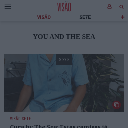
VISÃO
SE7E
YOU AND THE SEA
Se7e
VISÃO SETE
Cura by The Sea: Estas camisas já