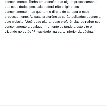
consentimento.
Tenha em atenção que algum processamento
Na Ericeira, a cinco minutos a pé da praia do Sul
dos seus dados pessoais poderá não exigir o seu
e a dez da praia do Lizandro, este aparthotel
consentimento, mas que tem o direito de se opor a esse
debruça-se sobre o oceano em varandas e janelas
processamento. As suas preferências serão aplicadas apenas a
rasgadas, camarotes privilegiados para aplaudir
este website. Você pode alterar suas preferências ou retirar seu
a Natureza. Bem-vindos ao You and The Sea
consentimento a qualquer momento voltando a este site e
clicando no botão "Privacidade" na parte inferior da página.
SITES DO GRUPO TRUST IN NEWS
Visão
Visão Se7e