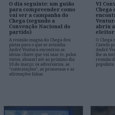
O dia seguinte: um guião
VI Con
para compreender como
Chega 
vai ser a campanha do
encont
Chega (segundo a
Ventura
Convenção Nacional do
abriu 
partido)
eleitor
A reunião magna do Chega deu
O Chega r
pistas para o que se avizinha.
Castelo p
André Ventura encontrou as
André Ven
ideias-chave que vai usar (e, pelos
lhe as me
vistos, abusar) até ao próximo dia
reunião d
10 de março: os adversários, as
populista
"contratações", as promessas e as
afirmações falsas