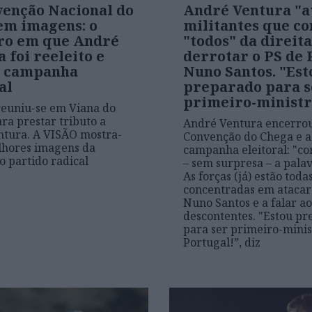
venção Nacional do
André Ventura "a
em imagens: o
militantes que c
ro em que André
"todos" da direit
 foi reeleito e
derrotar o PS de
a campanha
Nuno Santos. "Est
al
preparado para s
primeiro-ministro
euniu-se em Viana do
ara prestar tributo a
André Ventura encerrou
tura. A VISÃO mostra-
Convenção do Chega e a
lhores imagens da
campanha eleitoral: "co
o partido radical
– sem surpresa – a pala
As forças (já) estão toda
concentradas em atacar
Nuno Santos e a falar ao
descontentes. "Estou p
para ser primeiro-minis
Portugal!”, diz