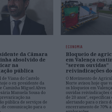
ECONOMIA
sidente da Câmara
Bloqueio de agric
inha absolvido de
em Valença conti
icar na
"serem ouvidas"
tação pública
reivindicações d
l de Viana do Castelo
O Movimento de Agricul
hoje o ex-presidente da
Norte avisou hoje que v
e Caminha Miguel Alves
os bloqueios em Valenç
sária Manuela Sousa do
ouvidas reivindicações 
prevaricação na
de 20 anos", específicas 
ão pública de serviços de
alertando para o risco d
a de comunicação para o
encerramento de 70% a
o
explorações