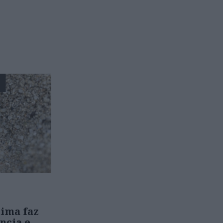
E
ima faz
ncia e