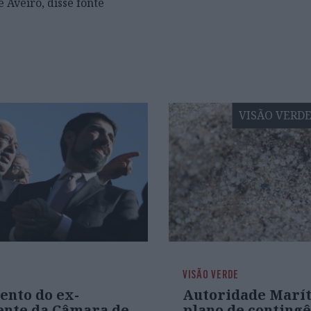
 Aveiro, disse fonte
VISÃO VERD
VISÃO VERDE
ento do ex-
Autoridade Marít
ente da Câmara de
plano de contingê