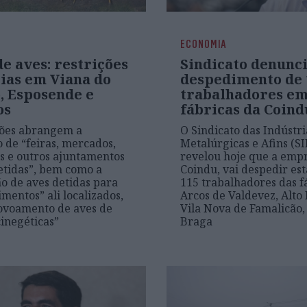
ECONOMIA
e aves: restrições
Sindicato denunc
rias em Viana do
despedimento de 
, Esposende e
trabalhadores e
os
fábricas da Coind
ções abrangem a
O Sindicato das Indústri
o de “feiras, mercados,
Metalúrgicas e Afins (S
s e outros ajuntamentos
revelou hoje que a emp
etidas”, bem como a
Coindu, vai despedir es
ão de aves detidas para
115 trabalhadores das f
mentos” ali localizados,
Arcos de Valdevez, Alto
ovoamento de aves de
Vila Nova de Famalicão, 
cinegéticas”
Braga