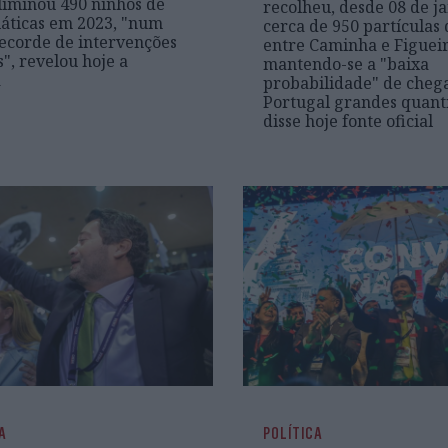
eliminou 490 ninhos de
recolheu, desde 08 de ja
iáticas em 2023, "num
cerca de 950 partículas 
ecorde de intervenções
entre Caminha e Figueir
s", revelou hoje a
mantendo-se a "baixa
a
probabilidade" de cheg
Portugal grandes quant
disse hoje fonte oficial
A
POLÍTICA