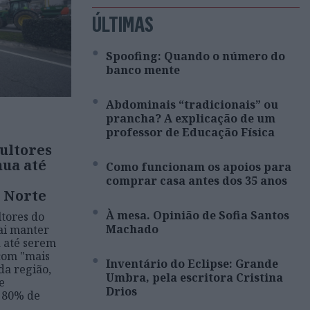
ÚLTIMAS
Spoofing: Quando o número do
banco mente
Abdominais “tradicionais” ou
prancha? A explicação de um
professor de Educação Física
ultores
nua até
Como funcionam os apoios para
comprar casa antes dos 35 anos
o Norte
À mesa. Opinião de Sofia Santos
tores do
Machado
ai manter
a até serem
com "mais
Inventário do Eclipse: Grande
da região,
Umbra, pela escritora Cristina
e
Drios
 80% de