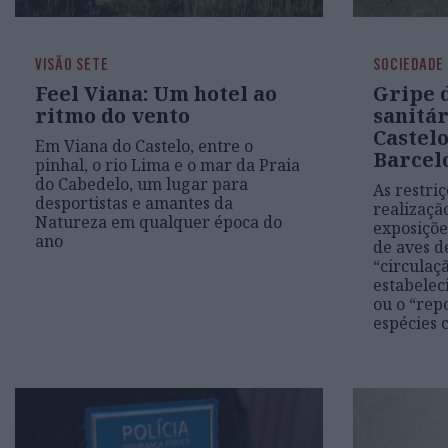
VISÃO SETE
SOCIEDADE
Feel Viana: Um hotel ao
Gripe d
ritmo do vento
sanitá
Castelo
Em Viana do Castelo, entre o
Barcel
pinhal, o rio Lima e o mar da Praia
do Cabedelo, um lugar para
As restri
desportistas e amantes da
realizaçã
Natureza em qualquer época do
exposiçõe
ano
de aves d
“circulaç
estabeleci
ou o “rep
espécies 