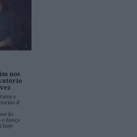
Tim nos
vatório
evez
Xutos e
torino d'
nos do
a e dança
i hoje