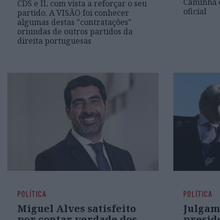
Caminha e
CDS e IL com vista a reforçar o seu
oficial
partido. A VISÃO foi conhecer
algumas destas "contratações"
oriundas de outros partidos da
direita portuguesas
POLÍTICA
POLÍTICA
Miguel Alves satisfeito
Julgam
por contar verdade dos
presid