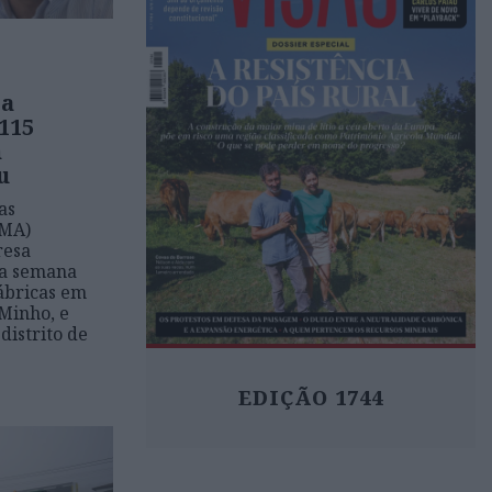
ia
115
m
u
as
IMA)
resa
ta semana
ábricas em
 Minho, e
distrito de
EDIÇÃO 1744