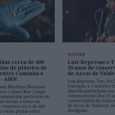
SOCIEDADE
das cerca de 400
Luís Represas e 
las de plástico de
10 anos de conser
 entre Caminha e
de Arcos de Vald
 - AMN
Luís Represas, Tim, dos 
Pontapés, e o maestro Vi
ade Marítima Nacional
Almeida participam nas
ivou o plano Mar Limpo
comemorações dos 10 a
 minúsculas partículas de
conservatório de músic
que deram à costa em
de Arcos de Valdevez, fo
e removeu cerca de 400
divulgado
de várias praias entre