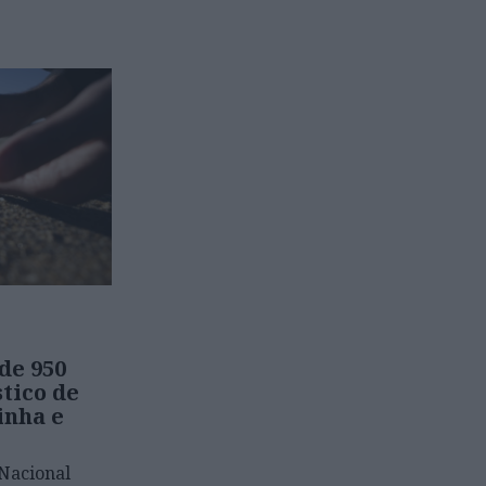
de 950
stico de
inha e
Nacional