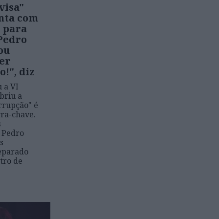
visa"
onta com
a para
 Pedro
ou
er
!", diz
 a VI
briu a
rrupção" é
vra-chave.
s
 Pedro
s
reparado
tro de