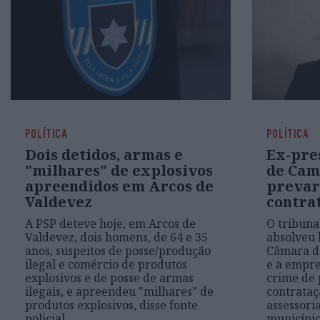
POLÍTICA
POLÍTICA
Dois detidos, armas e
Ex-pre
"milhares" de explosivos
de Cam
apreendidos em Arcos de
prevar
Valdevez
contra
A PSP deteve hoje, em Arcos de
O tribuna
Valdevez, dois homens, de 64 e 35
absolveu 
anos, suspeitos de posse/produção
Câmara d
ilegal e comércio de produtos
e a empre
explosivos e de posse de armas
crime de 
ilegais, e apreendeu "milhares" de
contrataç
produtos explosivos, disse fonte
assessori
policial
municípi