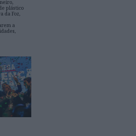
neiro,
de plástico
a da Foz,
arem a
idades,