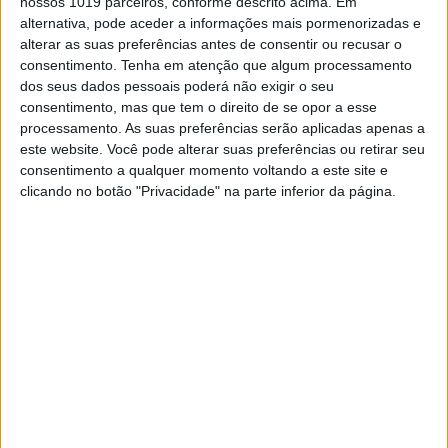
nossos 1019 parceiros, conforme descrito acima. Em
alternativa, pode aceder a informações mais pormenorizadas e
alterar as suas preferências antes de consentir ou recusar o
MUNDO
consentimento.
Tenha em atenção que algum processamento
Jogadores do Valência retiram-se de
dos seus dados pessoais poderá não exigir o seu
campo por alegados insultos
consentimento, mas que tem o direito de se opor a esse
racistas a Diakhaby
processamento. As suas preferências serão aplicadas apenas a
este website. Você pode alterar suas preferências ou retirar seu
Os futebolistas do Valência abandonaram hoje o
consentimento a qualquer momento voltando a este site e
terreno de jogo no embate com o Cádiz, em
clicando no botão "Privacidade" na parte inferior da página.
protesto por alegados insultos racistas dirigidos
por Juan Cala ao central valenciano Mouctar
Diakhaby, interrompendo o encontro durante
quase meia-hora