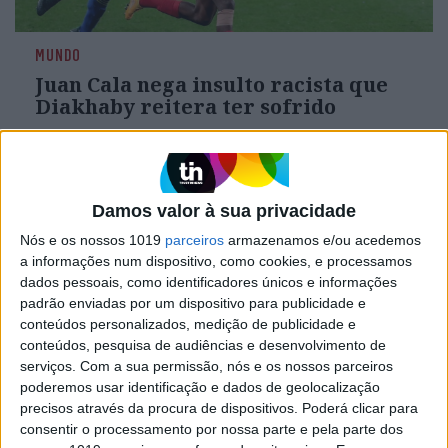
MUNDO
Juan Cala nega insulto racista que
Diakhaby reitera ter sofrido
O futebolista espanhol do Cádiz Juan Cala negou
hoje ter chamado "preto de m..." a Mouctar
Diakhaby, insulto racista que o defesa central
francês do Valência reitera ter sido alvo no jogo
Damos valor à sua privacidade
de domingo entre os dois clubes
Nós e os nossos 1019
parceiros
armazenamos e/ou acedemos
a informações num dispositivo, como cookies, e processamos
dados pessoais, como identificadores únicos e informações
padrão enviadas por um dispositivo para publicidade e
conteúdos personalizados, medição de publicidade e
conteúdos, pesquisa de audiências e desenvolvimento de
serviços.
Com a sua permissão, nós e os nossos parceiros
poderemos usar identificação e dados de geolocalização
precisos através da procura de dispositivos. Poderá clicar para
consentir o processamento por nossa parte e pela parte dos