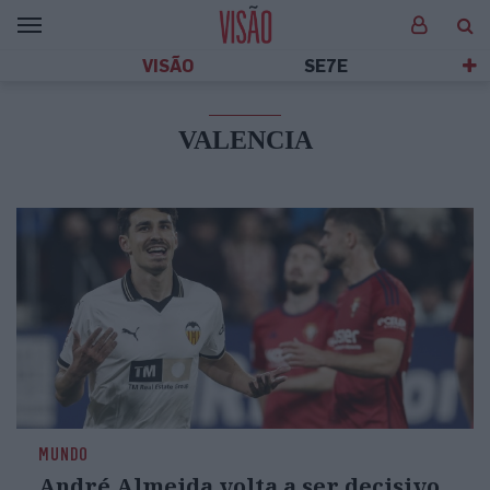
VISÃO
SE7E
VALENCIA
MUNDO
André Almeida volta a ser decisivo