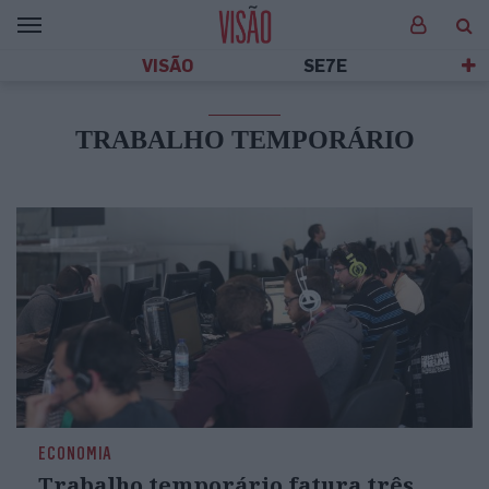
VISÃO
SE7E
TRABALHO TEMPORÁRIO
ECONOMIA
Trabalho temporário fatura três