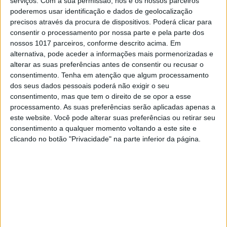
serviços.
Com a sua permissão, nós e os nossos parceiros
poderemos usar identificação e dados de geolocalização
ECONOMIA
precisos através da procura de dispositivos. Poderá clicar para
Quanto ganha, em média, um
consentir o processamento por nossa parte e pela parte dos
trabalhador temporário
nossos 1017 parceiros, conforme descrito acima. Em
Um relatório apresentado esta quinta-feira
alternativa, pode aceder a informações mais pormenorizadas e
revela que o salário médio anual dos
alterar as suas preferências antes de consentir ou recusar o
trabalhadores temporários é superior ao salário
consentimento.
Tenha em atenção que algum processamento
mínimo
dos seus dados pessoais poderá não exigir o seu
consentimento, mas que tem o direito de se opor a esse
processamento. As suas preferências serão aplicadas apenas a
este website. Você pode alterar suas preferências ou retirar seu
consentimento a qualquer momento voltando a este site e
clicando no botão "Privacidade" na parte inferior da página.