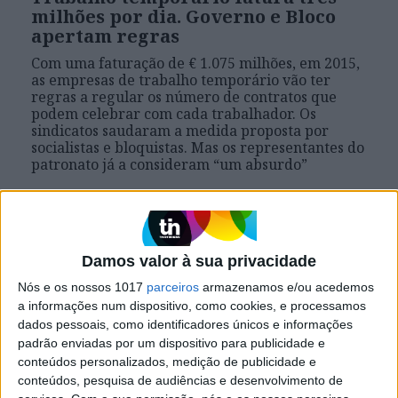
milhões por dia. Governo e Bloco
apertam regras
Com uma faturação de € 1.075 milhões, em 2015,
as empresas de trabalho temporário vão ter
regras a regular os número de contratos que
podem celebrar com cada trabalhador. Os
sindicatos saudaram a medida proposta por
socialistas e bloquistas. Mas os representantes do
patronato já a consideram “um absurdo”
Damos valor à sua privacidade
Nós e os nossos 1017
parceiros
armazenamos e/ou acedemos
a informações num dispositivo, como cookies, e processamos
dados pessoais, como identificadores únicos e informações
padrão enviadas por um dispositivo para publicidade e
conteúdos personalizados, medição de publicidade e
conteúdos, pesquisa de audiências e desenvolvimento de