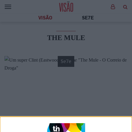
VISÃO
SE7E
THE MULE
Se7e
VISÃO SETE
Um super Clint (Eastwood) no filme