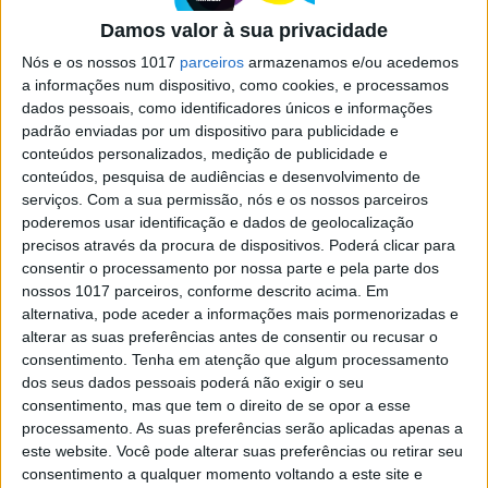
"The Mule - O Correio de Droga"
Damos valor à sua privacidade
Aos 88 anos, Clint Eastwood surpreende com um
Nós e os nossos 1017
parceiros
armazenamos e/ou acedemos
excelente filme, de uma humanidade
a informações num dispositivo, como cookies, e processamos
arrebatadora . The Mule – O Correio de Droga já
dados pessoais, como identificadores únicos e informações
se estreou nas salas de cinema
padrão enviadas por um dispositivo para publicidade e
conteúdos personalizados, medição de publicidade e
conteúdos, pesquisa de audiências e desenvolvimento de
serviços.
Com a sua permissão, nós e os nossos parceiros
poderemos usar identificação e dados de geolocalização
precisos através da procura de dispositivos. Poderá clicar para
SITES DO GRUPO TRUST IN NEWS
consentir o processamento por nossa parte e pela parte dos
nossos 1017 parceiros, conforme descrito acima. Em
alternativa, pode aceder a informações mais pormenorizadas e
alterar as suas preferências antes de consentir ou recusar o
Visão
Visão Se7e
consentimento.
Tenha em atenção que algum processamento
dos seus dados pessoais poderá não exigir o seu
consentimento, mas que tem o direito de se opor a esse
processamento. As suas preferências serão aplicadas apenas a
este website. Você pode alterar suas preferências ou retirar seu
consentimento a qualquer momento voltando a este site e