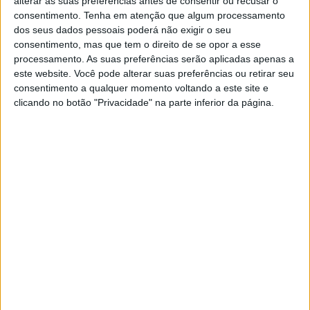
Chegam a Portugal por 470 euros
alterar as suas preferências antes de consentir ou recusar o
com cancelamento de ruído ainda
consentimento.
Tenha em atenção que algum processamento
mais inteligente
dos seus dados pessoais poderá não exigir o seu
consentimento, mas que tem o direito de se opor a esse
A Sony apresentou os novos WH-1000XM6, os
processamento. As suas preferências serão aplicadas apenas a
auscultadores topo de gama com cancelamento
este website. Você pode alterar suas preferências ou retirar seu
de ruído melhorado, até sete vezes mais eficaz do
consentimento a qualquer momento voltando a este site e
que no modelo anterior. Chegam ao mercado
clicando no botão "Privacidade" na parte inferior da página.
ainda este mês por 470 euros
SITES DO GRUPO TRUST IN NEWS
Visão
Visão Se7e