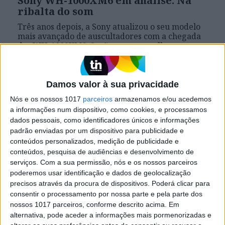
Sony WH-1000XM6 em análise: Na
ribalta do som
Três anos depois, a Sony atualizou o seu modelo
mais avançado de auscultadores com a chegada
dos WH-1000XM6. Serão estes os melhores
headphones do mercado?
Damos valor à sua privacidade
Exame Informática
Nós e os nossos 1017
parceiros
armazenamos e/ou acedemos
a informações num dispositivo, como cookies, e processamos
dados pessoais, como identificadores únicos e informações
padrão enviadas por um dispositivo para publicidade e
conteúdos personalizados, medição de publicidade e
conteúdos, pesquisa de audiências e desenvolvimento de
serviços.
Com a sua permissão, nós e os nossos parceiros
poderemos usar identificação e dados de geolocalização
precisos através da procura de dispositivos. Poderá clicar para
consentir o processamento por nossa parte e pela parte dos
EXAME INFORMÁTICA
nossos 1017 parceiros, conforme descrito acima. Em
Sony WH-1000XM6 anunciados.
alternativa, pode aceder a informações mais pormenorizadas e