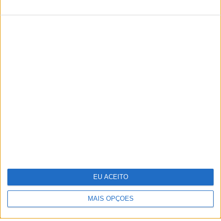
TERMOS E CONDIÇÕES DE UTILIZAÇÃO
POLÍTICA DE PRIVACIDADDE
POLÍTICA DE COOKIES
Copyright © Trust in News. Todos os direitos reservados.
EU ACEITO
MAIS OPÇÕES