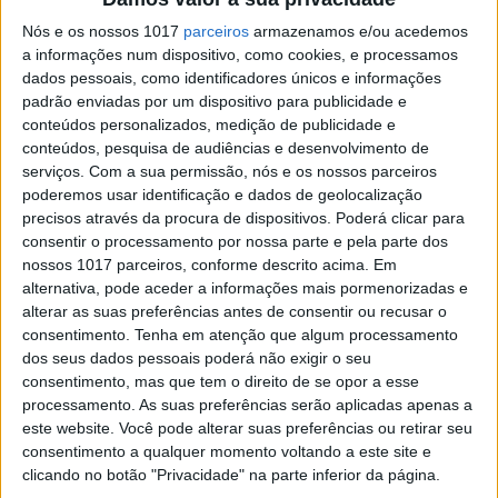
Estão lançadas as habituais pistas para jogar à
Nós e os nossos 1017
parceiros
armazenamos e/ou acedemos
edição ‘Quem é Quem’ da revista PRIMA.
a informações num dispositivo, como cookies, e processamos
Apresentação na fotogaleria digital, textos na
dados pessoais, como identificadores únicos e informações
revista que está na banca
padrão enviadas por um dispositivo para publicidade e
conteúdos personalizados, medição de publicidade e
conteúdos, pesquisa de audiências e desenvolvimento de
serviços.
Com a sua permissão, nós e os nossos parceiros
poderemos usar identificação e dados de geolocalização
precisos através da procura de dispositivos. Poderá clicar para
SITES DO GRUPO TRUST IN NEWS
consentir o processamento por nossa parte e pela parte dos
nossos 1017 parceiros, conforme descrito acima. Em
alternativa, pode aceder a informações mais pormenorizadas e
alterar as suas preferências antes de consentir ou recusar o
Visão
Visão Se7e
consentimento.
Tenha em atenção que algum processamento
dos seus dados pessoais poderá não exigir o seu
consentimento, mas que tem o direito de se opor a esse
processamento. As suas preferências serão aplicadas apenas a
este website. Você pode alterar suas preferências ou retirar seu
consentimento a qualquer momento voltando a este site e
clicando no botão "Privacidade" na parte inferior da página.