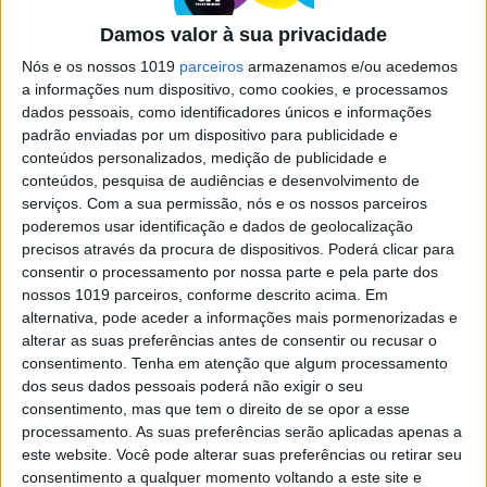
tornar melhores pessoas (e mais
Damos valor à sua privacidade
felizes)
Nós e os nossos 1019
parceiros
armazenamos e/ou acedemos
A partir da referência a diferentes estudos, o site
a informações num dispositivo, como cookies, e processamos
norte-americano Psychology Today fez, agora,
dados pessoais, como identificadores únicos e informações
uma seleção do que são os 10 sentimentos
padrão enviadas por um dispositivo para publicidade e
humanos que nos podem tornar melhores
pessoas, a nosso próprio benefício e dos outros
conteúdos personalizados, medição de publicidade e
conteúdos, pesquisa de audiências e desenvolvimento de
serviços.
Com a sua permissão, nós e os nossos parceiros
poderemos usar identificação e dados de geolocalização
precisos através da procura de dispositivos. Poderá clicar para
consentir o processamento por nossa parte e pela parte dos
nossos 1019 parceiros, conforme descrito acima. Em
SITES DO GRUPO TRUST IN NEWS
alternativa, pode aceder a informações mais pormenorizadas e
alterar as suas preferências antes de consentir ou recusar o
consentimento.
Tenha em atenção que algum processamento
Visão
Visão Se7e
dos seus dados pessoais poderá não exigir o seu
consentimento, mas que tem o direito de se opor a esse
processamento. As suas preferências serão aplicadas apenas a
este website. Você pode alterar suas preferências ou retirar seu
consentimento a qualquer momento voltando a este site e