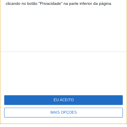
clicando no botão "Privacidade" na parte inferior da página.
TERMOS E CONDIÇÕES DE UTILIZAÇÃO
POLÍTICA DE PRIVACIDADDE
POLÍTICA DE COOKIES
Copyright © Trust in News. Todos os direitos reservados.
EU ACEITO
MAIS OPÇÕES