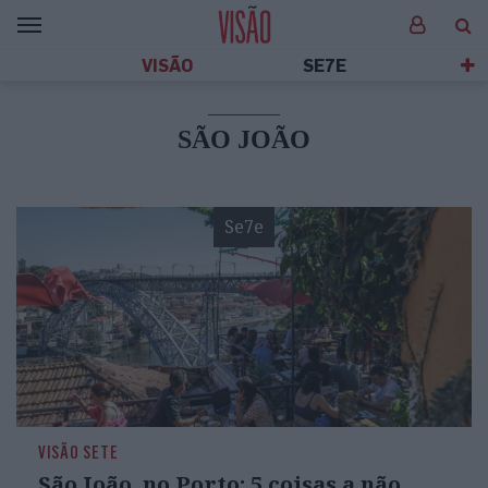
VISÃO
SE7E
SÃO JOÃO
Se7e
VISÃO SETE
São João, no Porto: 5 coisas a não