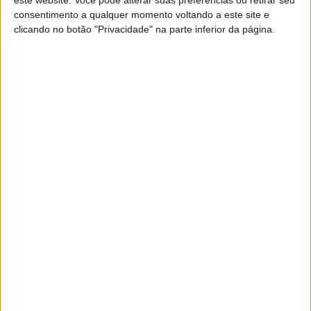
este website. Você pode alterar suas preferências ou retirar seu
consentimento a qualquer momento voltando a este site e
clicando no botão "Privacidade" na parte inferior da página.
SOCIEDADE
MAI quer ver esclarecido caso da
colombiana agredida no Porto
O Inspeção Geral da Administração Interna abriu
um processo para esclarecer junto da PSP o caso
da cidadã colombiada agredida no domingo, no
Porto, por um segurança que trabalhava para o
Serviço de Transportes Coletivos do Porto (STCP)
Se7e