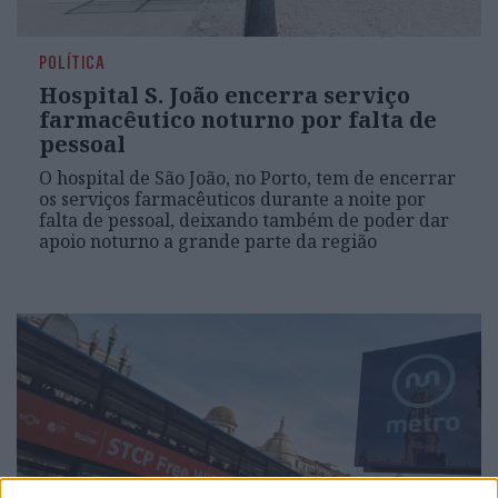
POLÍTICA
Hospital S. João encerra serviço
farmacêutico noturno por falta de
pessoal
O hospital de São João, no Porto, tem de encerrar
os serviços farmacêuticos durante a noite por
falta de pessoal, deixando também de poder dar
apoio noturno a grande parte da região