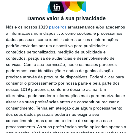
SOCIEDADE
Damos valor à sua privacidade
Empresa de segurança ao serviço
Nós e os nossos 1019
parceiros
armazenamos e/ou acedemos
dos STCP já no ano passado tinha
a informações num dispositivo, como cookies, e processamos
sido acusada de xenofobia
dados pessoais, como identificadores únicos e informações
padrão enviadas por um dispositivo para publicidade e
Um funcionário da empresa 2045, a mesma que
conteúdos personalizados, medição de publicidade e
agora está envolvida no caso das agressões a
conteúdos, pesquisa de audiências e desenvolvimento de
uma cidadã luso colombiana, foi acusado, em
abril de 2017, de xenofobia por parte de uma
serviços.
Com a sua permissão, nós e os nossos parceiros
cidadã luso brasileira
poderemos usar identificação e dados de geolocalização
precisos através da procura de dispositivos. Poderá clicar para
consentir o processamento por nossa parte e pela parte dos
nossos 1019 parceiros, conforme descrito acima. Em
alternativa, pode aceder a informações mais pormenorizadas e
alterar as suas preferências antes de consentir ou recusar o
consentimento.
Tenha em atenção que algum processamento
dos seus dados pessoais poderá não exigir o seu
consentimento, mas que tem o direito de se opor a esse
processamento. As suas preferências serão aplicadas apenas a