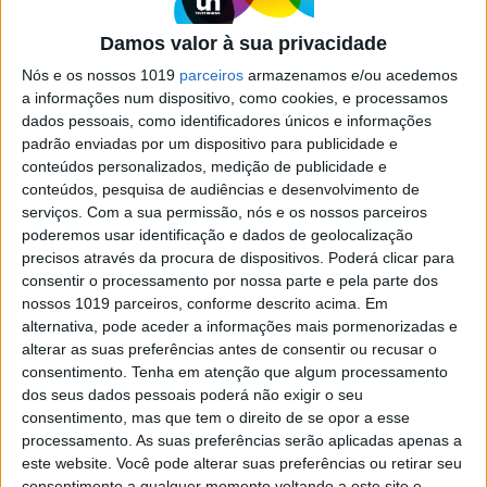
Lisboa para comprar o melhor
azeite português
Damos valor à sua privacidade
De pão na mão, prova-se o azeite na sua forma
Nós e os nossos 1019
parceiros
armazenamos e/ou acedemos
mais pura. É assim que tudo começa nestas
a informações num dispositivo, como cookies, e processamos
quatro lojas, em Lisboa, dedicadas, em exclusivo,
dados pessoais, como identificadores únicos e informações
à venda deste produto, que não pode faltar à
padrão enviadas por um dispositivo para publicidade e
mesa dos portugueses
conteúdos personalizados, medição de publicidade e
conteúdos, pesquisa de audiências e desenvolvimento de
serviços.
Com a sua permissão, nós e os nossos parceiros
poderemos usar identificação e dados de geolocalização
precisos através da procura de dispositivos. Poderá clicar para
consentir o processamento por nossa parte e pela parte dos
SITES DO GRUPO TRUST IN NEWS
nossos 1019 parceiros, conforme descrito acima. Em
alternativa, pode aceder a informações mais pormenorizadas e
alterar as suas preferências antes de consentir ou recusar o
consentimento.
Tenha em atenção que algum processamento
Visão
Visão Se7e
dos seus dados pessoais poderá não exigir o seu
consentimento, mas que tem o direito de se opor a esse
processamento. As suas preferências serão aplicadas apenas a
este website. Você pode alterar suas preferências ou retirar seu
consentimento a qualquer momento voltando a este site e