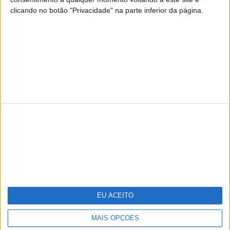
clicando no botão "Privacidade" na parte inferior da página.
TERMOS E CONDIÇÕES DE UTILIZAÇÃO
POLÍTICA DE PRIVACIDADDE
POLÍTICA DE COOKIES
Copyright © Trust in News. Todos os direitos reservados.
EU ACEITO
MAIS OPÇÕES