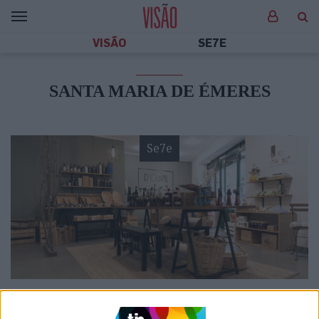
VISÃO
SE7E
SANTA MARIA DE ÉMERES
Se7e
VISÃO SETE
Abençoadas oliveiras: 4 lojas em