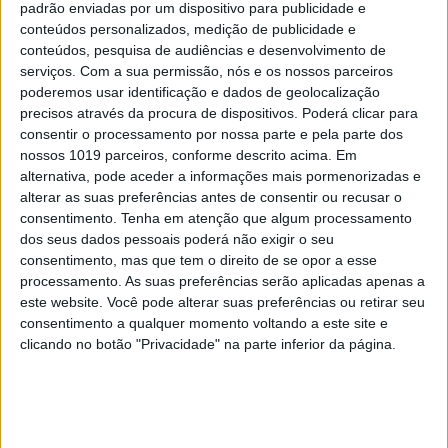
O primeiro começava às 18 horas, o último às
padrão enviadas por um dispositivo para publicidade e
23h30. Desfiles! Foram (mais de) cinco horas de
conteúdos personalizados, medição de publicidade e
evento que a VISÃO resume em vídeo e fotos.
conteúdos, pesquisa de audiências e desenvolvimento de
Sangue Novo, Carolina Machado, Duarte,
serviços.
Com a sua permissão, nós e os nossos parceiros
Aleksandar Protic e Morreco. O primeiro de três
poderemos usar identificação e dados de geolocalização
dias de ModaLisboa em 60 segundos.
precisos através da procura de dispositivos. Poderá clicar para
consentir o processamento por nossa parte e pela parte dos
nossos 1019 parceiros, conforme descrito acima. Em
alternativa, pode aceder a informações mais pormenorizadas e
alterar as suas preferências antes de consentir ou recusar o
consentimento.
Tenha em atenção que algum processamento
dos seus dados pessoais poderá não exigir o seu
consentimento, mas que tem o direito de se opor a esse
processamento. As suas preferências serão aplicadas apenas a
este website. Você pode alterar suas preferências ou retirar seu
consentimento a qualquer momento voltando a este site e
clicando no botão "Privacidade" na parte inferior da página.
BOLSA DE ESPECIALISTAS
A Modalisboa sobe ao Parque em
direção à luz