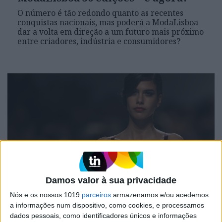
O número é tão redondo quanto as recentes
conquistas nacionais, mas poderá a ModaLisboa
dar a volta em direção a um futuro mais próximo
entre criadores, indústria e consumidores?
Damos valor à sua privacidade
SOCIEDADE
Nós e os nossos 1019
parceiros
armazenamos e/ou acedemos
O primeiro dia de ModaLisboa em
a informações num dispositivo, como cookies, e processamos
60 segundos e 18 fotos
dados pessoais, como identificadores únicos e informações