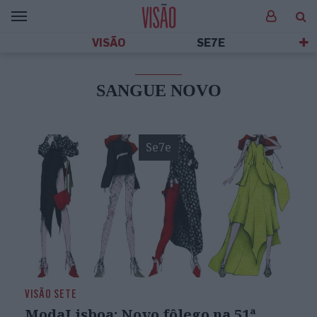
VISÃO
SE7E
SANGUE NOVO
Se7e
VISÃO SETE
ModaLisboa: Novo fôlego na 51ª