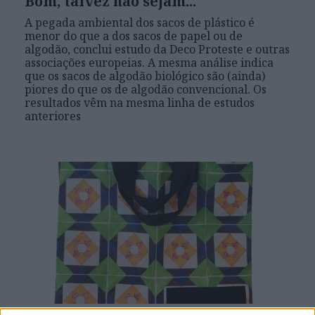
Bom, talvez não sejam...
A pegada ambiental dos sacos de plástico é
menor do que a dos sacos de papel ou de
algodão, conclui estudo da Deco Proteste e outras
associações europeias. A mesma análise indica
que os sacos de algodão biológico são (ainda)
piores do que os de algodão convencional. Os
resultados vêm na mesma linha de estudos
anteriores