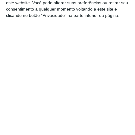
BOCA DO INFERNO
este website. Você pode alterar suas preferências ou retirar seu
consentimento a qualquer momento voltando a este site e
Tanta coisa depende de um saco de
clicando no botão "Privacidade" na parte inferior da página.
plástico
Quem tenha acumulado sacos de plástico possui
agora uma pequena fortuna. Exactamente como
as acções do BES, mas ao contrário
Visão Júnior
VISÃO JÚNIOR