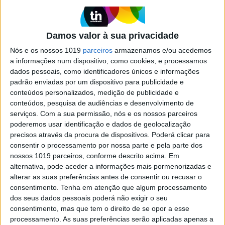
ATUALIDADE
Os sacos reutilizáveis estão a
agravar o problema do plástico,
Damos valor à sua privacidade
dizem ambientalistas
Nós e os nossos 1019
parceiros
armazenamos e/ou acedemos
No Reino Unido, venderam-se 1,5 mil milhões de
a informações num dispositivo, como cookies, e processamos
sacos reutilizáveis só em 2018, o que dá 54 por
dados pessoais, como identificadores únicos e informações
família. Ativistas criticam a aposta falhada nestes
padrão enviadas por um dispositivo para publicidade e
sacos
conteúdos personalizados, medição de publicidade e
conteúdos, pesquisa de audiências e desenvolvimento de
serviços.
Com a sua permissão, nós e os nossos parceiros
poderemos usar identificação e dados de geolocalização
precisos através da procura de dispositivos. Poderá clicar para
consentir o processamento por nossa parte e pela parte dos
nossos 1019 parceiros, conforme descrito acima. Em
alternativa, pode aceder a informações mais pormenorizadas e
alterar as suas preferências antes de consentir ou recusar o
consentimento.
Tenha em atenção que algum processamento
dos seus dados pessoais poderá não exigir o seu
consentimento, mas que tem o direito de se opor a esse
processamento. As suas preferências serão aplicadas apenas a