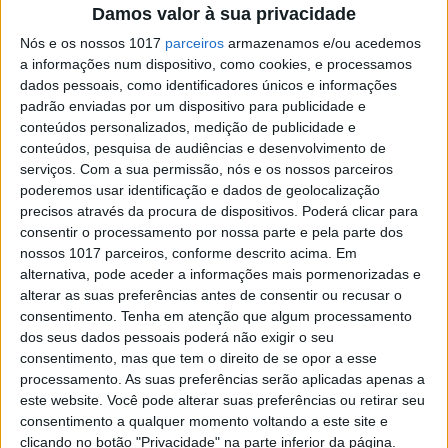
Esta réplica visa esclarecer o que José Rodrigues
Damos valor à sua privacidade
dos Santos afirma do ponto de vista histórico
Nós e os nossos 1017
parceiros
armazenamos e/ou acedemos
a informações num dispositivo, como cookies, e processamos
dados pessoais, como identificadores únicos e informações
padrão enviadas por um dispositivo para publicidade e
conteúdos personalizados, medição de publicidade e
conteúdos, pesquisa de audiências e desenvolvimento de
serviços.
Com a sua permissão, nós e os nossos parceiros
poderemos usar identificação e dados de geolocalização
precisos através da procura de dispositivos. Poderá clicar para
consentir o processamento por nossa parte e pela parte dos
nossos 1017 parceiros, conforme descrito acima. Em
alternativa, pode aceder a informações mais pormenorizadas e
alterar as suas preferências antes de consentir ou recusar o
consentimento.
Tenha em atenção que algum processamento
SOCIEDADE
dos seus dados pessoais poderá não exigir o seu
Colombo português? "O problema
consentimento, mas que tem o direito de se opor a esse
de José Rodrigues dos Santos e de
processamento. As suas preferências serão aplicadas apenas a
outros jornalistas é fazerem
este website. Você pode alterar suas preferências ou retirar seu
afirmações sobre um campo
consentimento a qualquer momento voltando a este site e
científico que não dominam"
clicando no botão "Privacidade" na parte inferior da página.