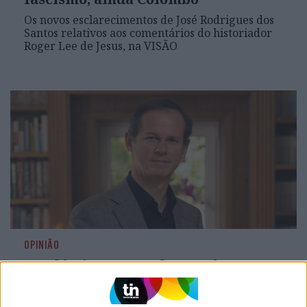
Os novos esclarecimentos de José Rodrigues dos
Santos relativos aos comentários do historiador
Roger Lee de Jesus, na VISÃO
OPINIÃO
Académico responde a José
Rodrigues dos Santos: “O lugar do
Historiador”