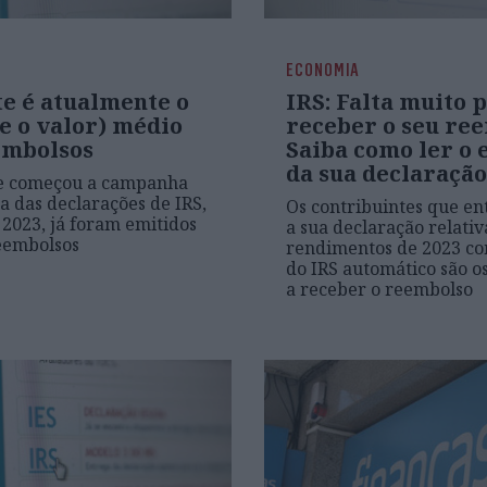
ECONOMIA
te é atualmente o
IRS: Falta muito 
e o valor) médio
receber o seu re
embolsos
Saiba como ler o 
da sua declaração
e começou a campanha
a das declarações de IRS,
Os contribuintes que e
a 2023, já foram emitidos
a sua declaração relativ
eembolsos
rendimentos de 2023 co
do IRS automático são o
a receber o reembolso