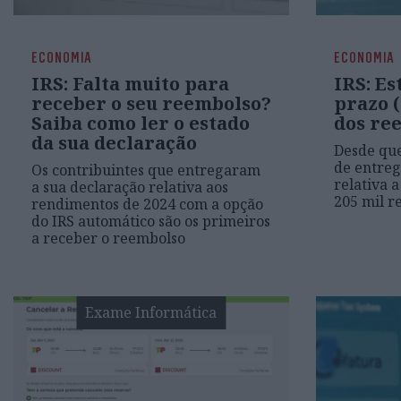
ECONOMIA
ECONOMIA
IRS: Falta muito para
IRS: Es
receber o seu reembolso?
prazo (
Saiba como ler o estado
dos re
da sua declaração
Desde qu
de entreg
Os contribuintes que entregaram
relativa 
a sua declaração relativa aos
205 mil r
rendimentos de 2024 com a opção
do IRS automático são os primeiros
a receber o reembolso
Exame Informática