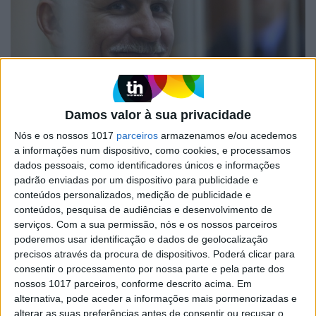
MUNDO
Começa julgamento de Nobel da Paz
Damos valor à sua privacidade
Ales Bialiatski
Nós e os nossos 1017
parceiros
armazenamos e/ou acedemos
a informações num dispositivo, como cookies, e processamos
O julgamento do ativista pela democracia
bielorrusso Ales Bialiatski, co-vencedor do
dados pessoais, como identificadores únicos e informações
Prémio Nobel da Paz 2022, começou hoje em
padrão enviadas por um dispositivo para publicidade e
Minsk, anunciou o Centro Viasna, por ele
conteúdos personalizados, medição de publicidade e
fundado, o principal grupo de direitos humanos
conteúdos, pesquisa de audiências e desenvolvimento de
da Bielorrússia
serviços.
Com a sua permissão, nós e os nossos parceiros
poderemos usar identificação e dados de geolocalização
precisos através da procura de dispositivos. Poderá clicar para
consentir o processamento por nossa parte e pela parte dos
nossos 1017 parceiros, conforme descrito acima. Em
alternativa, pode aceder a informações mais pormenorizadas e
alterar as suas preferências antes de consentir ou recusar o