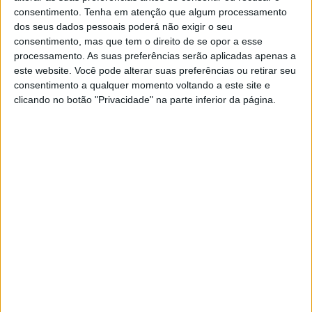
consentimento.
Tenha em atenção que algum processamento
dos seus dados pessoais poderá não exigir o seu
consentimento, mas que tem o direito de se opor a esse
processamento. As suas preferências serão aplicadas apenas a
este website. Você pode alterar suas preferências ou retirar seu
consentimento a qualquer momento voltando a este site e
clicando no botão "Privacidade" na parte inferior da página.
MUNDO
"Se estamos a lutar pela Europa,
porque não nos fornecem armas?" --
Nobel da Paz
A vencedora do Nobel da Paz e representante da
Ucrânia no Sakharov 2022 considera
incompreensível que o ocidente diga que a
guerra contra a Rússia defende toda a Europa,
mas não forneça mais armas modernas