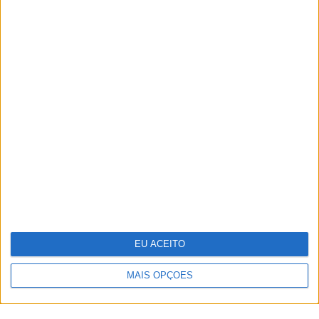
TERMOS E CONDIÇÕES DE UTILIZAÇÃO
POLÍTICA DE PRIVACIDADDE
POLÍTICA DE COOKIES
EU ACEITO
Copyright © Trust in News. Todos os direitos reservados.
MAIS OPÇÕES