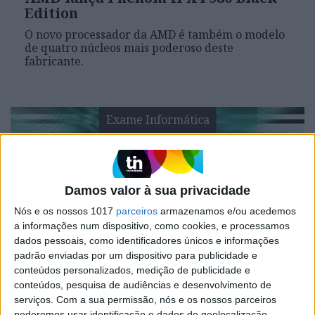
Edition
O novo processador da AMD é também o modelo
de quatro núcleos mais poderoso deste
fabricante.
Exame Informática
Damos valor à sua privacidade
Nós e os nossos 1017
parceiros
armazenamos e/ou acedemos
a informações num dispositivo, como cookies, e processamos
dados pessoais, como identificadores únicos e informações
padrão enviadas por um dispositivo para publicidade e
EXAME INFORMÁTICA
conteúdos personalizados, medição de publicidade e
Os AMD Phenom II X6 vão ter um
conteúdos, pesquisa de audiências e desenvolvimento de
modo Turbo
serviços.
Com a sua permissão, nós e os nossos parceiros
poderemos usar identificação e dados de geolocalização