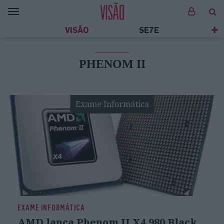
VISÃO
SE7E
PHENOM II
Exame Informática
EXAME INFORMÁTICA
AMD lança Phenom II X4 980 Black