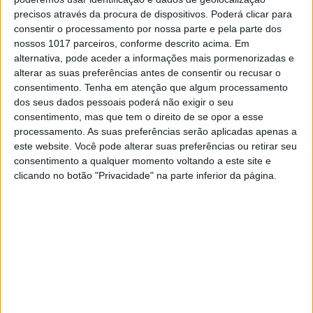
Os processadores de seis núcleos da AMD vão ter
precisos através da procura de dispositivos. Poderá clicar para
um modo Turbo para aumentar
consentir o processamento por nossa parte e pela parte dos
automaticamente a frequência de três dos cores
nossos 1017 parceiros, conforme descrito acima. Em
em aplicações que não tiram partido dos
alternativa, pode aceder a informações mais pormenorizadas e
restantes núcleos.
alterar as suas preferências antes de consentir ou recusar o
consentimento.
Tenha em atenção que algum processamento
dos seus dados pessoais poderá não exigir o seu
Exame Informática
consentimento, mas que tem o direito de se opor a esse
processamento. As suas preferências serão aplicadas apenas a
este website. Você pode alterar suas preferências ou retirar seu
consentimento a qualquer momento voltando a este site e
clicando no botão "Privacidade" na parte inferior da página.
EXAME INFORMÁTICA
AMD lança cinco novos
processadores