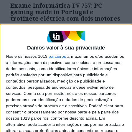
Exame Informática TV 757: PC
gaming made in Portugal e
trotinete elétrica com dois motores
Neste programa testamos um PC de gaming de
alto desempenho made in Portugal, a nova
versão do Galaxy S21, uma caixa da Nokia capaz
de transformar qualquer ecrã numa Smart TV e
Damos valor à sua privacidade
uma trotinete com dois motores
Nós e os nossos 1019
parceiros
armazenamos e/ou acedemos
a informações num dispositivo, como cookies, e processamos
dados pessoais, como identificadores únicos e informações
Exame Informática
padrão enviadas por um dispositivo para publicidade e
conteúdos personalizados, medição de publicidade e
conteúdos, pesquisa de audiências e desenvolvimento de
serviços.
Com a sua permissão, nós e os nossos parceiros
poderemos usar identificação e dados de geolocalização
precisos através da procura de dispositivos. Poderá clicar para
consentir o processamento por nossa parte e pela parte dos
nossos 1019 parceiros, conforme descrito acima. Em
alternativa, pode aceder a informações mais pormenorizadas e
alterar as suas preferências antes de consentir ou recusar o