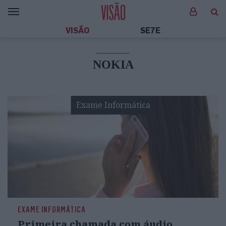
VISÃO
SE7E
NOKIA
Exame Informática
EXAME INFORMÁTICA
Primeira chamada com áudio