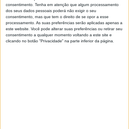
EXAME INFORMÁTICA
consentimento.
Tenha em atenção que algum processamento
Nokia e Samsung assinam acordo
dos seus dados pessoais poderá não exigir o seu
para partilha de patentes
consentimento, mas que tem o direito de se opor a esse
processamento. As suas preferências serão aplicadas apenas a
Empresa finlandesa vai partilhar com a gigante
este website. Você pode alterar suas preferências ou retirar seu
sul coreana patentes relacionadas com a
consentimento a qualquer momento voltando a este site e
inovação em novos padrões de vídeo
clicando no botão "Privacidade" na parte inferior da página.
Exame Informática
EXAME INFORMÁTICA