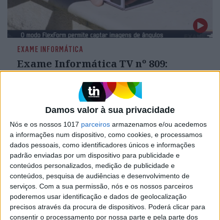
EXAME INFORMÁTICA
Exame Informática TV nº 809:
software para BMW e ferryboat
100% elétricos made in Portugal
Neste programa, levamo-lo connosco aos
laboratórios da empresa portuguesa que está a
Damos valor à sua privacidade
criar o software para os BMW do futuro,
Nós e os nossos 1017
parceiros
armazenamos e/ou acedemos
testamos o primeiro smartphone de ecrã
a informações num dispositivo, como cookies, e processamos
dobrável da Oppo à venda em Portugal,
dados pessoais, como identificadores únicos e informações
espreitamos a construção do Salicórnia, o
primeiro ferryboat 100% elétrico produzido em
padrão enviadas por um dispositivo para publicidade e
Portugal, e conduzimos na neve, como se fosse
conteúdos personalizados, medição de publicidade e
alcatrão, ao volante do Nissan Ariya E-4orce.
conteúdos, pesquisa de audiências e desenvolvimento de
serviços.
Com a sua permissão, nós e os nossos parceiros
poderemos usar identificação e dados de geolocalização
precisos através da procura de dispositivos. Poderá clicar para
Exame Informática
consentir o processamento por nossa parte e pela parte dos