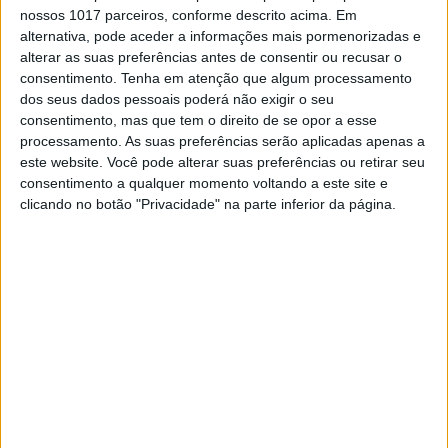
nossos 1017 parceiros, conforme descrito acima. Em
alternativa, pode aceder a informações mais pormenorizadas e
alterar as suas preferências antes de consentir ou recusar o
consentimento.
Tenha em atenção que algum processamento
dos seus dados pessoais poderá não exigir o seu
consentimento, mas que tem o direito de se opor a esse
processamento. As suas preferências serão aplicadas apenas a
este website. Você pode alterar suas preferências ou retirar seu
consentimento a qualquer momento voltando a este site e
EXAME INFORMÁTICA
EXCLUSIVO
clicando no botão "Privacidade" na parte inferior da página.
Nissan Ariya e-4orce em teste:
Confiança acrescida
Fomos até Andorra testar o Ariya mais potente,
com dois motores, na neve e ficámos fãs da
tecnologia e-4orce
Exame Informática