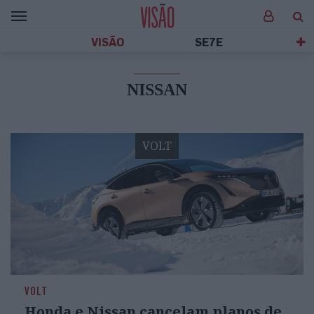
VISÃO
SE7E
NISSAN
VOLT
VOLT
Honda e Nissan cancelam planos de