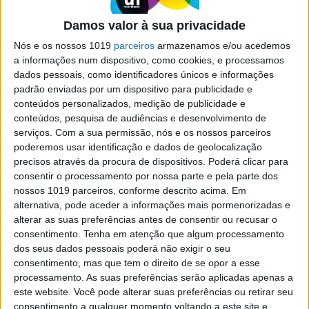
próprias conclusões ao Ministério
Público
Damos valor à sua privacidade
Nós e os nossos 1019
parceiros
armazenamos e/ou acedemos
O relatório final da Comissão de Inquértio à
Caixa Geral de Depósitos foi chumbado por falta
a informações num dispositivo, como cookies, e processamos
de deputados do PS no início da votação. Bloco de
dados pessoais, como identificadores únicos e informações
Esquerda avança com um relatório alternativo,
padrão enviadas por um dispositivo para publicidade e
com conclusões próprias, que irá apresentar ao
conteúdos personalizados, medição de publicidade e
Ministério Público
conteúdos, pesquisa de audiências e desenvolvimento de
serviços.
Com a sua permissão, nós e os nossos parceiros
poderemos usar identificação e dados de geolocalização
precisos através da procura de dispositivos. Poderá clicar para
consentir o processamento por nossa parte e pela parte dos
nossos 1019 parceiros, conforme descrito acima. Em
SITES DO GRUPO TRUST IN NEWS
alternativa, pode aceder a informações mais pormenorizadas e
alterar as suas preferências antes de consentir ou recusar o
consentimento.
Tenha em atenção que algum processamento
dos seus dados pessoais poderá não exigir o seu
Visão
Visão Se7e
consentimento, mas que tem o direito de se opor a esse
processamento. As suas preferências serão aplicadas apenas a
este website. Você pode alterar suas preferências ou retirar seu
consentimento a qualquer momento voltando a este site e