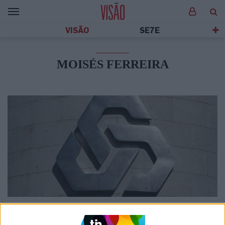
VISÃO
SE7E
MOISÉS FERREIRA
POLÍTICA
CGD: BE vai apresentar as suas