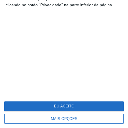
clicando no botão "Privacidade" na parte inferior da página.
TERMOS E CONDIÇÕES DE UTILIZAÇÃO
POLÍTICA DE PRIVACIDADDE
POLÍTICA DE COOKIES
Copyright © Trust in News. Todos os direitos reservados.
EU ACEITO
MAIS OPÇÕES