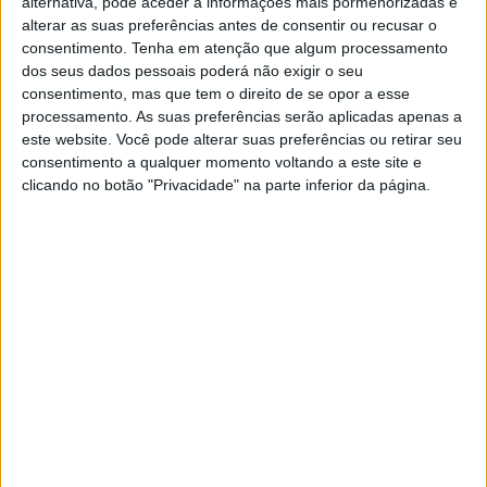
alternativa, pode aceder a informações mais pormenorizadas e
EXAME INFORMÁTICA
alterar as suas preferências antes de consentir ou recusar o
Tesla quer recolher 123 mil Model S
consentimento.
Tenha em atenção que algum processamento
É a maior operação de recolha da empresa de
dos seus dados pessoais poderá não exigir o seu
Elon Musk até à data. A Tesla enviou emails a
consentimento, mas que tem o direito de se opor a esse
mais de 123 mil donos de carros Model S para
processamento. As suas preferências serão aplicadas apenas a
corrigir um problema na direção.
este website. Você pode alterar suas preferências ou retirar seu
consentimento a qualquer momento voltando a este site e
clicando no botão "Privacidade" na parte inferior da página.
Exame Informática
EXAME INFORMÁTICA
Tesla já abriu "loja" em Portugal