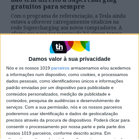
gratuitos para sempre
Com o programa de referenciação, a Tesla ainda
estava a oferecer carregamentos vitalícios na
rede Supercharging aos novos compradores. A
oferta era para ter terminado há algum tempo,
mas só agora acaba efetivamente. Em Portugal,
no entanto, continua a ser oferecida a carga nos
Superchargers.
Damos valor à sua privacidade
Nós e os nossos 1019
parceiros
armazenamos e/ou acedemos
a informações num dispositivo, como cookies, e processamos
Exame Informática
dados pessoais, como identificadores únicos e informações
padrão enviadas por um dispositivo para publicidade e
conteúdos personalizados, medição de publicidade e
conteúdos, pesquisa de audiências e desenvolvimento de
serviços.
Com a sua permissão, nós e os nossos parceiros
poderemos usar identificação e dados de geolocalização
precisos através da procura de dispositivos. Poderá clicar para
consentir o processamento por nossa parte e pela parte dos
nossos 1019 parceiros, conforme descrito acima. Em