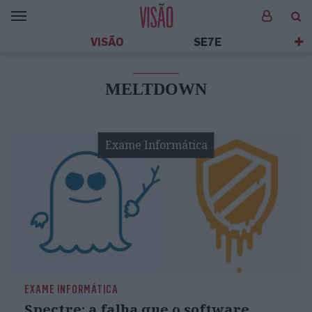
VISÃO
SE7E
MELTDOWN
Exame Informática
EXAME INFORMÁTICA
Spectre: a falha que o software