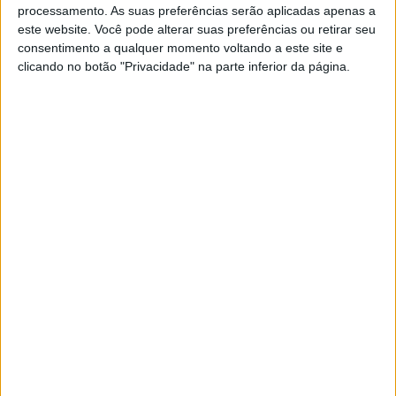
processamento. As suas preferências serão aplicadas apenas a
EXAME INFORMÁTICA
este website. Você pode alterar suas preferências ou retirar seu
consentimento a qualquer momento voltando a este site e
Intel redesenha processadores de
clicando no botão "Privacidade" na parte inferior da página.
oitava geração para sanar
Meltdown
A Intel anunciou que os chips Xeon e Core de
oitava geração foram redesenhados, de forma a
minimizar o risco de serem atacados através das
vulnerabilidades Spectre e Meltdown.
Exame Informática