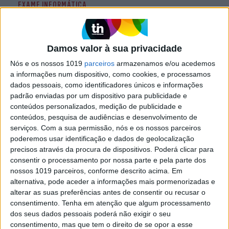
EXAME INFORMÁTICA
Variant 4, há outra falha nos chips
semelhante ao Spectre e ao
Meltdown
Damos valor à sua privacidade
A Intel e a Microsoft revelaram a descoberta de
Nós e os nossos 1019
parceiros
armazenamos e/ou acedemos
mais uma falha crítica que afeta chips usados em
a informações num dispositivo, como cookies, e processamos
milhões de equipamentos em todo o mundo. A
dados pessoais, como identificadores únicos e informações
fabricante de chips promete uma correção para
as próximas semanas.
padrão enviadas por um dispositivo para publicidade e
conteúdos personalizados, medição de publicidade e
conteúdos, pesquisa de audiências e desenvolvimento de
serviços.
Com a sua permissão, nós e os nossos parceiros
Exame Informática
poderemos usar identificação e dados de geolocalização
precisos através da procura de dispositivos. Poderá clicar para
consentir o processamento por nossa parte e pela parte dos
nossos 1019 parceiros, conforme descrito acima. Em
alternativa, pode aceder a informações mais pormenorizadas e
alterar as suas preferências antes de consentir ou recusar o
consentimento.
Tenha em atenção que algum processamento
dos seus dados pessoais poderá não exigir o seu
consentimento, mas que tem o direito de se opor a esse