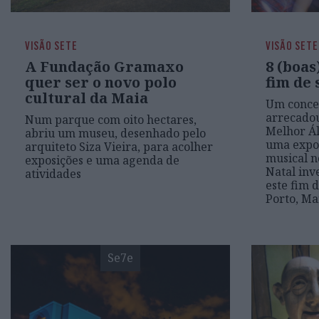
VISÃO SETE
VISÃO SETE
A Fundação Gramaxo
8 (boas
quer ser o novo polo
fim de
cultural da Maia
Um conce
arrecadou
Num parque com oito hectares,
Melhor Á
abriu um museu, desenhado pelo
uma expo
arquiteto Siza Vieira, para acolher
musical n
exposições e uma agenda de
Natal inve
atividades
este fim 
Porto, Ma
Se7e