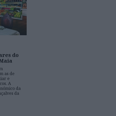
ares do
 Maia
em
m as de
iar e
cos. A
ronómico da
çalves da