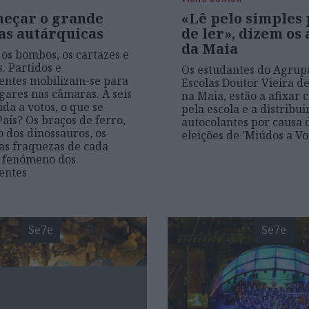
meçar o grande
«Lê pelo simples
as autárquicas
de ler», dizem os
da Maia
 os bombos, os cartazes e
. Partidos e
Os estudantes do Agru
entes mobilizam-se para
Escolas Doutor Vieira d
gares nas câmaras. A seis
na Maia, estão a afixar 
da a votos, o que se
pela escola e a distribui
País? Os braços de ferro,
autocolantes por causa 
o dos dinossauros, os
eleições de 'Miúdos a Vo
 as fraquezas de cada
o fenómeno dos
entes
Se7e
Se7e