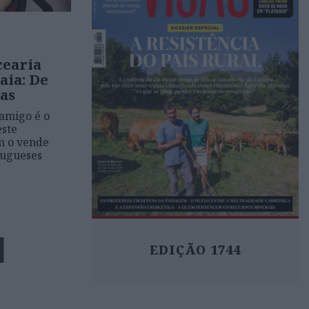
cearia
aia: De
as
 amigo é o
este
m o vende
tugueses
EDIÇÃO 1744