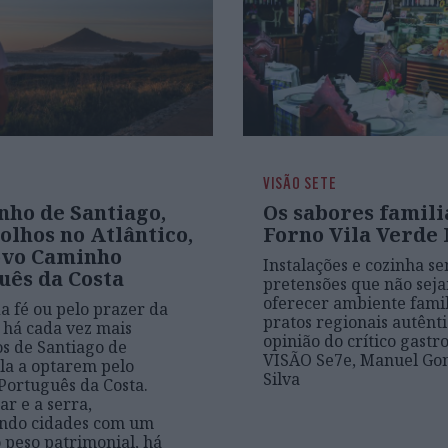
VISÃO SETE
nho de Santiago,
Os sabores famili
olhos no Atlântico,
Forno Vila Verde
ovo Caminho
Instalações e cozinha s
uês da Costa
pretensões que não seja
oferecer ambiente famil
da fé ou pelo prazer da
pratos regionais autênti
 há cada vez mais
opinião do crítico gast
s de Santiago de
VISÃO Se7e, Manuel Gon
la a optarem pelo
Silva
ortuguês da Costa.
ar e a serra,
ando cidades com um
peso patrimonial, há