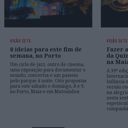
VISÃO SETE
VISÃO SETE
8 ideias para este fim de
Fazer a
semana, no Porto
da Qui
na Mai
Um ciclo de jazz, outro de cinema,
uma exposição para documentar o
A 39ª ediç
mundo, concertos e um passeio
Internaci
pelo parque à noite. Oito propostas
Infância 
para este sábado e domingo, 8 e 9,
versão r
no Porto, Maia e em Matosinhos
na alegri
nesta sex
espetácu
companhi