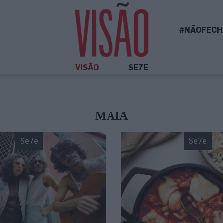
#NÃOFECH
VISÃO
SE7E
MAIA
Se7e
Se7e