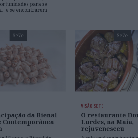
ortunidades para se
.. e se encontrarem
Se7e
Se7e
VISÃO SETE
cipação da Bienal
O restaurante Do
e Contemporânea
Lurdes, na Maia,
a
rejuvenesceu