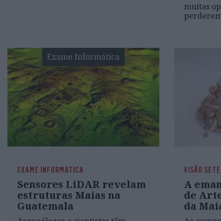
muitas op
perderem.
Exame Informática
EXAME INFORMÁTICA
VISÃO SETE
Sensores LiDAR revelam
A eman
estruturas Maias na
de Art
Guatemala
da Mai