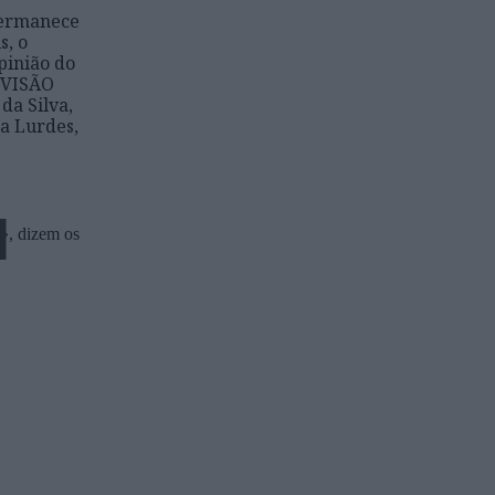
e
permanece
s, o
pinião do
a VISÃO
da Silva,
a Lurdes,