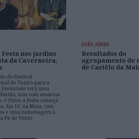
VISÃO JÚNIOR
 Festa nos jardins
Resultados do
nta da Caverneira,
agrupamento de e
a
de Castêlo da Mai
ão do Festival
onal de Teatro para a
e Juventude terá uma
eduzida, mas com amarras
a. O Fazer a Festa começa
ta, dia 10, na Maia, com
los e uma homenagem à
a Pé de Vento