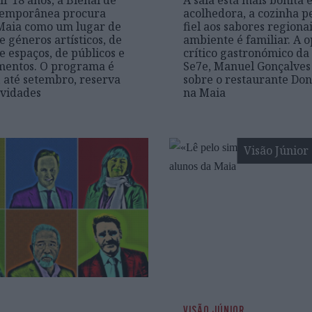
r 18 anos, a Bienal de
A sala está mais bonita 
temporânea procura
acolhedora, a cozinha 
Maia como um lugar de
fiel aos sabores regionai
e géneros artísticos, de
ambiente é familiar. A o
e espaços, de públicos e
crítico gastronómico d
mentos. O programa é
Se7e, Manuel Gonçalves 
, até setembro, reserva
sobre o restaurante Don
ovidades
na Maia
Visão Júnior
VISÃO JÚNIOR