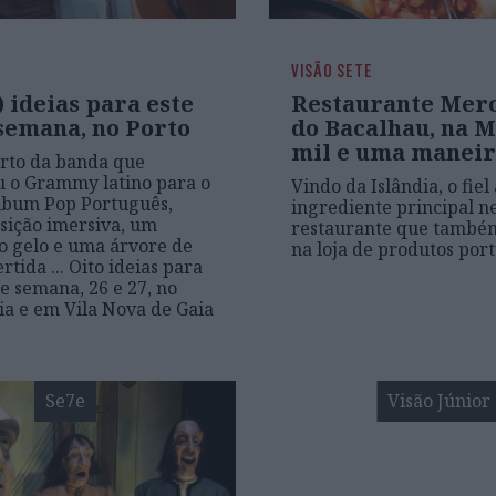
VISÃO SETE
) ideias para este
Restaurante Mer
 semana, no Porto
do Bacalhau, na M
mil e uma maneir
rto da banda que
 o Grammy latino para o
Vindo da Islândia, o fiel
lbum Pop Português,
ingrediente principal n
sição imersiva, um
restaurante que també
o gelo e uma árvore de
na loja de produtos por
rtida ... Oito ideias para
de semana, 26 e 27, no
ia e em Vila Nova de Gaia
Se7e
Visão Júnior