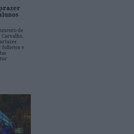
 prazer
 alunos
pamento de
e Carvalho,
cartazes
r folhetos e
das
tos'